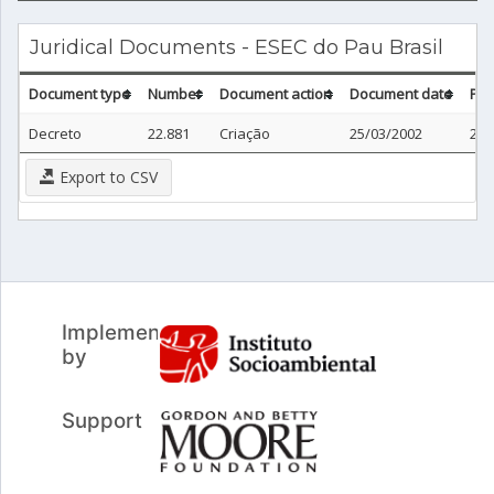
Juridical Documents - ESEC do Pau Brasil
Document type
Number
Document action
Document date
Pub
Decreto
22.881
Criação
25/03/2002
26/
Export to CSV