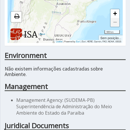
+
−
500 km
|
About
Sem posição...
Leaflet
| Powered by
Esri
|
Esri, HERE, Garmin, FAO, NOAA, USGS
Environment
Não existem informações cadastradas sobre
Ambiente.
Management
Management Agency: (SUDEMA-PB)
Superintendência de Administração do Meio
Ambiente do Estado da Paraíba
Juridical Documents