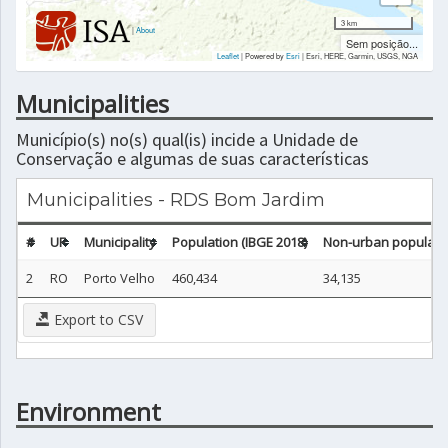
3 km
|
About
Sem posição...
Leaflet
| Powered by
Esri
|
Esri, HERE, Garmin, USGS, NGA
Municipalities
Município(s) no(s) qual(is) incide a Unidade de
Conservação e algumas de suas características
Municipalities - RDS Bom Jardim
#
UF
Municipality
Population (IBGE 2018)
Non-urban populatio
2
RO
Porto Velho
460,434
34,135
Export to CSV
Environment