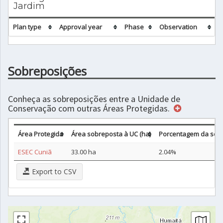
Jardim
Plan type
Approval year
Phase
Observation
Sobreposições
Conheça as sobreposições entre a Unidade de
Conservação com outras Áreas Protegidas.
Área Protegida
Área sobreposta à UC (ha)
Porcentagem da sob
ESEC Cuniã
33.00 ha
2.04%
Export to CSV