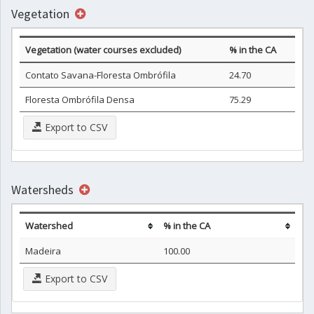
Vegetation
Vegetation (water courses excluded)
% in the CA
Contato Savana-Floresta Ombrófila
24.70
Floresta Ombrófila Densa
75.29
Export to CSV
Watersheds
Watershed
% in the CA
Madeira
100.00
Export to CSV