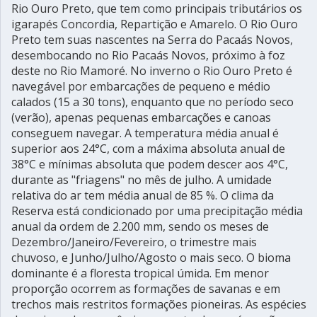
Rio Ouro Preto, que tem como principais tributários os
igarapés Concordia, Repartição e Amarelo. O Rio Ouro
Preto tem suas nascentes na Serra do Pacaás Novos,
desembocando no Rio Pacaás Novos, próximo à foz
deste no Rio Mamoré. No inverno o Rio Ouro Preto é
navegável por embarcações de pequeno e médio
calados (15 a 30 tons), enquanto que no período seco
(verão), apenas pequenas embarcações e canoas
conseguem navegar. A temperatura média anual é
superior aos 24°C, com a máxima absoluta anual de
38°C e mínimas absoluta que podem descer aos 4°C,
durante as "friagens" no mês de julho. A umidade
relativa do ar tem média anual de 85 %. O clima da
Reserva está condicionado por uma precipitação média
anual da ordem de 2.200 mm, sendo os meses de
Dezembro/Janeiro/Fevereiro, o trimestre mais
chuvoso, e Junho/Julho/Agosto o mais seco. O bioma
dominante é a floresta tropical úmida. Em menor
proporção ocorrem as formações de savanas e em
trechos mais restritos formações pioneiras. As espécies