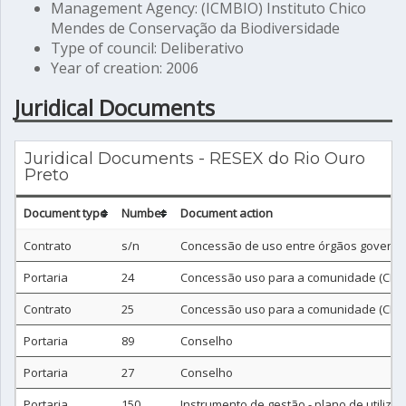
Management Agency: (ICMBIO) Instituto Chico
Mendes de Conservação da Biodiversidade
Type of council: Deliberativo
Year of creation: 2006
Juridical Documents
Juridical Documents - RESEX do Rio Ouro
Preto
Document type
Number
Document action
Contrato
s/n
Concessão de uso entre órgãos governa
Portaria
24
Concessão uso para a comunidade (CDR
Contrato
25
Concessão uso para a comunidade (CDR
Portaria
89
Conselho
Portaria
27
Conselho
Portaria
150
Instrumento de gestão - plano de utiliza