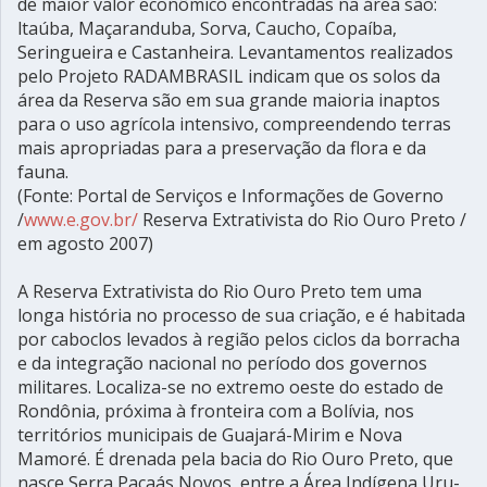
de maior valor econômico encontradas na área são:
ltaúba, Maçaranduba, Sorva, Caucho, Copaíba,
Seringueira e Castanheira. Levantamentos realizados
pelo Projeto RADAMBRASIL indicam que os solos da
área da Reserva são em sua grande maioria inaptos
para o uso agrícola intensivo, compreendendo terras
mais apropriadas para a preservação da flora e da
fauna.
(Fonte: Portal de Serviços e Informações de Governo
/
www.e.gov.br/
Reserva Extrativista do Rio Ouro Preto /
em agosto 2007)
A Reserva Extrativista do Rio Ouro Preto tem uma
longa história no processo de sua criação, e é habitada
por caboclos levados à região pelos ciclos da borracha
e da integração nacional no período dos governos
militares. Localiza-se no extremo oeste do estado de
Rondônia, próxima à fronteira com a Bolívia, nos
territórios municipais de Guajará-Mirim e Nova
Mamoré. É drenada pela bacia do Rio Ouro Preto, que
nasce Serra Pacaás Novos, entre a Área Indígena Uru-