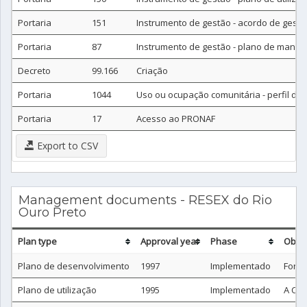
Portaria
151
Instrumento de gestão - acordo de gestã
Portaria
87
Instrumento de gestão - plano de manej
Decreto
99.166
Criação
Portaria
1044
Uso ou ocupação comunitária - perfil da f
Portaria
17
Acesso ao PRONAF
Export to CSV
Management documents - RESEX do Rio
Ouro Preto
Plan type
Approval year
Phase
Obse
Plano de desenvolvimento
1997
Implementado
Fonte
Plano de utilização
1995
Implementado
A Com