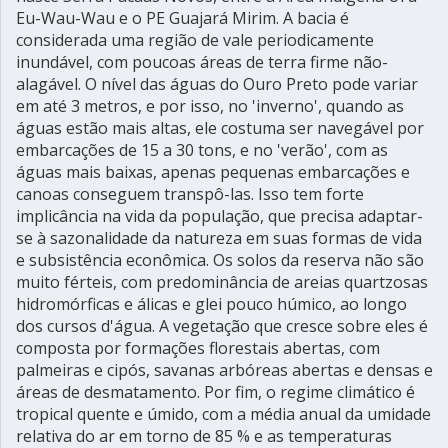
Eu-Wau-Wau e o PE Guajará Mirim. A bacia é
considerada uma região de vale periodicamente
inundável, com poucoas áreas de terra firme não-
alagável. O nível das águas do Ouro Preto pode variar
em até 3 metros, e por isso, no 'inverno', quando as
águas estão mais altas, ele costuma ser navegável por
embarcações de 15 a 30 tons, e no 'verão', com as
águas mais baixas, apenas pequenas embarcações e
canoas conseguem transpô-las. Isso tem forte
implicância na vida da população, que precisa adaptar-
se à sazonalidade da natureza em suas formas de vida
e subsistência econômica. Os solos da reserva não são
muito férteis, com predominância de areias quartzosas
hidromórficas e álicas e glei pouco húmico, ao longo
dos cursos d'água. A vegetação que cresce sobre eles é
composta por formações florestais abertas, com
palmeiras e cipós, savanas arbóreas abertas e densas e
áreas de desmatamento. Por fim, o regime climático é
tropical quente e úmido, com a média anual da umidade
relativa do ar em torno de 85 % e as temperaturas