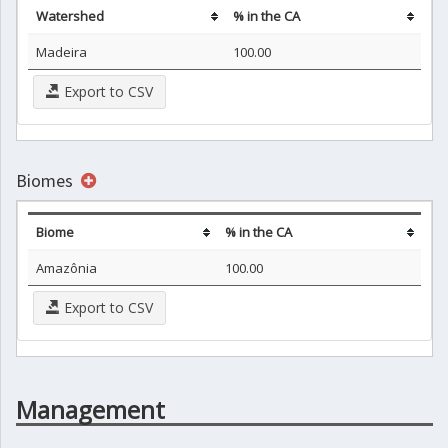
Watershed
% in the CA
Madeira
100.00
Export to CSV
Biomes
Biome
% in the CA
Amazônia
100.00
Export to CSV
Management