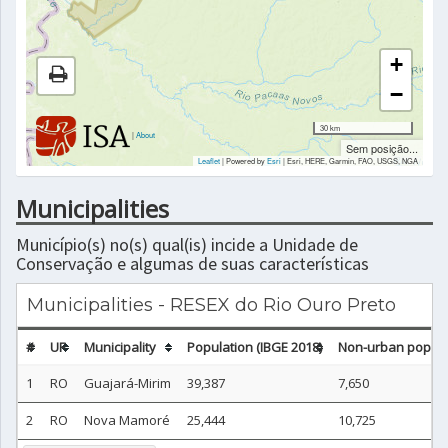
+
−
30 km
|
About
Sem posição...
Leaflet
| Powered by
Esri
|
Esri, HERE, Garmin, FAO, USGS, NGA
Municipalities
Município(s) no(s) qual(is) incide a Unidade de
Conservação e algumas de suas características
Municipalities - RESEX do Rio Ouro Preto
#
UF
Municipality
Population (IBGE 2018)
Non-urban populat
1
RO
Guajará-Mirim
39,387
7,650
2
RO
Nova Mamoré
25,444
10,725