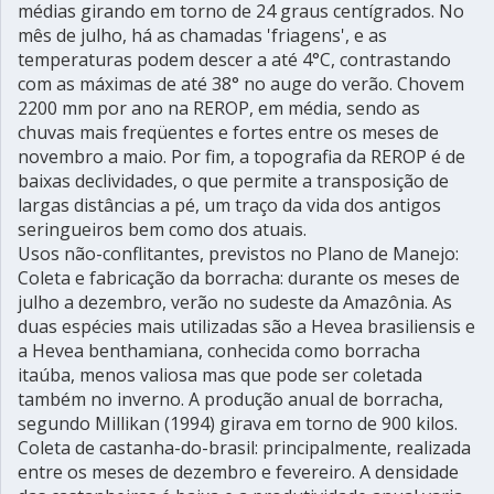
médias girando em torno de 24 graus centígrados. No
mês de julho, há as chamadas 'friagens', e as
temperaturas podem descer a até 4°C, contrastando
com as máximas de até 38° no auge do verão. Chovem
2200 mm por ano na REROP, em média, sendo as
chuvas mais freqüentes e fortes entre os meses de
novembro a maio. Por fim, a topografia da REROP é de
baixas declividades, o que permite a transposição de
largas distâncias a pé, um traço da vida dos antigos
seringueiros bem como dos atuais.
Usos não-conflitantes, previstos no Plano de Manejo:
Coleta e fabricação da borracha: durante os meses de
julho a dezembro, verão no sudeste da Amazônia. As
duas espécies mais utilizadas são a Hevea brasiliensis e
a Hevea benthamiana, conhecida como borracha
itaúba, menos valiosa mas que pode ser coletada
também no inverno. A produção anual de borracha,
segundo Millikan (1994) girava em torno de 900 kilos.
Coleta de castanha-do-brasil: principalmente, realizada
entre os meses de dezembro e fevereiro. A densidade