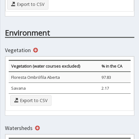
Export to CSV
Environment
Vegetation
Vegetation (water courses excluded)
% in the CA
Floresta Ombrófila Aberta
97.83
Savana
2.17
Export to CSV
Watersheds