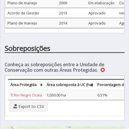
Plano de manejo
2009
Em elaboração
Consu
Acordo de Gestão
2013
Aprovado
ver s
Plano de manejo
2014
Aprovado
Agost
Sobreposições
Conheça as sobreposições entre a Unidade de
Conservação com outras Áreas Protegidas.
Área Protegida
Área sobreposta à UC (ha)
Porcentagem da 
TI Rio Negro Ocaia
1,030.00 ha
0.51%
Export to CSV