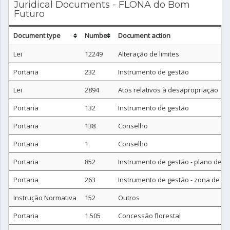
Juridical Documents - FLONA do Bom
Futuro
Document type
Number
Document action
Lei
12249
Alteração de limites
Portaria
232
Instrumento de gestão
Lei
2894
Atos relativos à desapropriação
Portaria
132
Instrumento de gestão
Portaria
138
Conselho
Portaria
1
Conselho
Portaria
852
Instrumento de gestão - plano de 
Portaria
263
Instrumento de gestão - zona de a
Instrução Normativa
152
Outros
Portaria
1.505
Concessão florestal