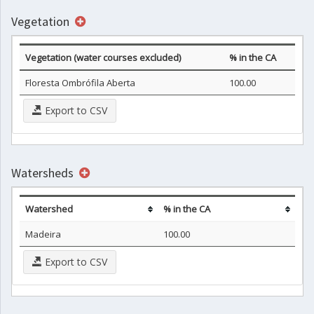
Vegetation
Vegetation (water courses excluded)
% in the CA
Floresta Ombrófila Aberta
100.00
Export to CSV
Watersheds
Watershed
% in the CA
Madeira
100.00
Export to CSV