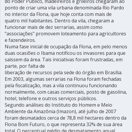
do Poder Público, madeireiros e grileiros chegaram ao
ponto de criar uma vila urbana denominada Rio Pardo
no interior da Flona, que hoje conta com mais de
quatro mil habitantes. Dentro da vila, chegaram a
funcionar mais de dez serrarias, assim como
"associações" promovem loteamento para agricultores
e fazendeiros.
Numa fase inicial de ocupação da Flona, em pelo menos
duas ocasiões o Ibama notificou os invasores para que
saíssem da área. Tais iniciativas foram frustradas, em
parte, por falta de
liberação de recursos pela sede do órgão em Brasília.
Em 2003, algumas serrarias na Flona foram fechadas
pela fiscalização, mas a vila continuou funcionando
normalmente, com casas comerciais, posto de gasolina,
hotel, telefone e outros serviços públicos.
Segundo análises do Instituto do Homem e Meio
Ambiente da Amazônia (Imazon), até julho de 2007
foram desmatados cerca de 78,8 mil hectares dentro da
Flona Bom Futuro, o que representa 32% de sua área
total. O percentual médio de desmatamento anual