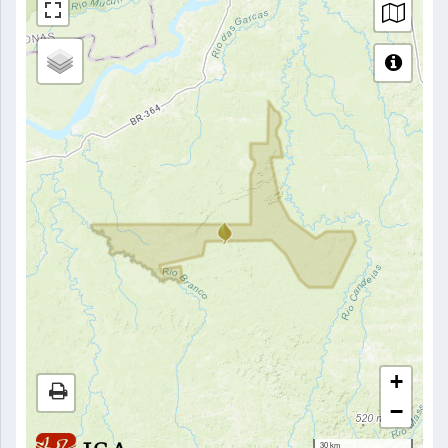
+
−
30 km