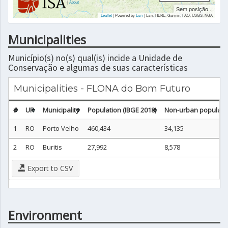
|
About
Sem posição...
Leaflet
| Powered by
Esri
|
Esri, HERE, Garmin, FAO, USGS, NGA
Municipalities
Município(s) no(s) qual(is) incide a Unidade de
Conservação e algumas de suas características
Municipalities - FLONA do Bom Futuro
#
UF
Municipality
Population (IBGE 2018)
Non-urban populatio
1
RO
Porto Velho
460,434
34,135
2
RO
Buritis
27,992
8,578
Export to CSV
Environment