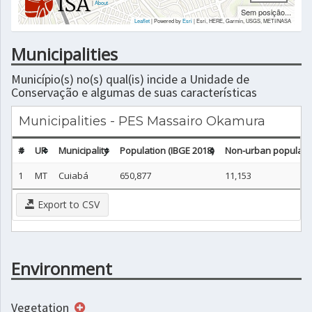
|
About
Sem posição...
Leaflet
| Powered by
Esri
|
Esri, HERE, Garmin, USGS, METI/NASA
Municipalities
Município(s) no(s) qual(is) incide a Unidade de
Conservação e algumas de suas características
Municipalities - PES Massairo Okamura
#
UF
Municipality
Population (IBGE 2018)
Non-urban populatio
1
MT
Cuiabá
650,877
11,153
Export to CSV
Environment
Vegetation