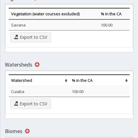
Vegetation (water courses excluded)
% in the CA
Savana
100.00
Export to CSV
Watersheds
Watershed
% in the CA
Cuiaba
100.00
Export to CSV
Biomes