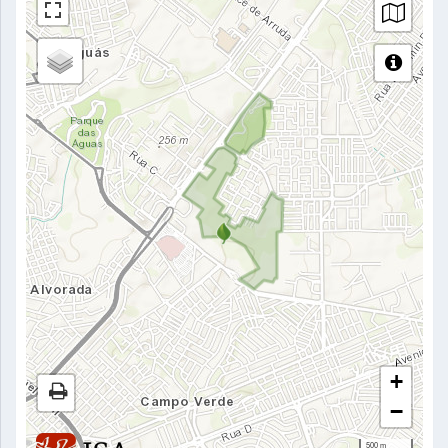
+
−
500 m