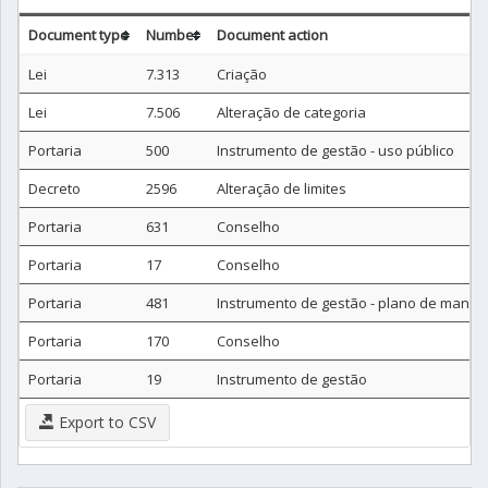
Document type
Number
Document action
Lei
7.313
Criação
Lei
7.506
Alteração de categoria
Portaria
500
Instrumento de gestão - uso público
Decreto
2596
Alteração de limites
Portaria
631
Conselho
Portaria
17
Conselho
Portaria
481
Instrumento de gestão - plano de manej
Portaria
170
Conselho
Portaria
19
Instrumento de gestão
Export to CSV