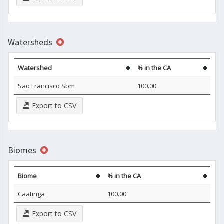
Watersheds
Watershed
% in the CA
Sao Francisco Sbm
100.00
Export to CSV
Biomes
Biome
% in the CA
Caatinga
100.00
Export to CSV