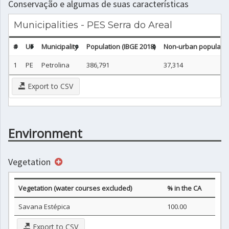
Conservação e algumas de suas características
Municipalities - PES Serra do Areal
#
UF
Municipality
Population (IBGE 2018)
Non-urban population
1
PE
Petrolina
386,791
37,314
Export to CSV
Environment
Vegetation
Vegetation (water courses excluded)
% in the CA
Savana Estépica
100.00
Export to CSV