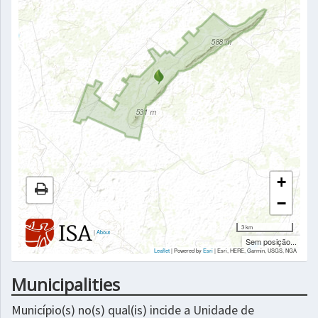
+
−
3 km
|
About
Sem posição...
Leaflet
| Powered by
Esri
|
Esri, HERE, Garmin, USGS, NGA
Municipalities
Município(s) no(s) qual(is) incide a Unidade de