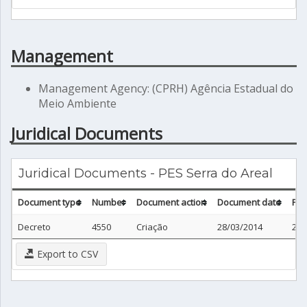
Management
Management Agency: (CPRH) Agência Estadual do
Meio Ambiente
Juridical Documents
Juridical Documents - PES Serra do Areal
Document type
Number
Document action
Document date
Pub
Decreto
4550
Criação
28/03/2014
29/
Export to CSV