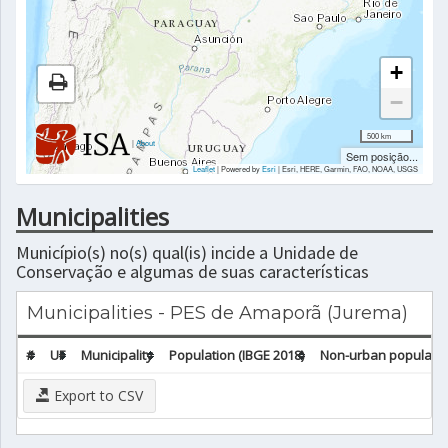
+
−
500 km
|
About
Sem posição...
Leaflet
| Powered by
Esri
|
Esri, HERE, Garmin, FAO, NOAA, USGS
Municipalities
Município(s) no(s) qual(is) incide a Unidade de
Conservação e algumas de suas características
Municipalities - PES de Amaporã (Jurema)
#
UF
Municipality
Population (IBGE 2018)
Non-urban population
Export to CSV