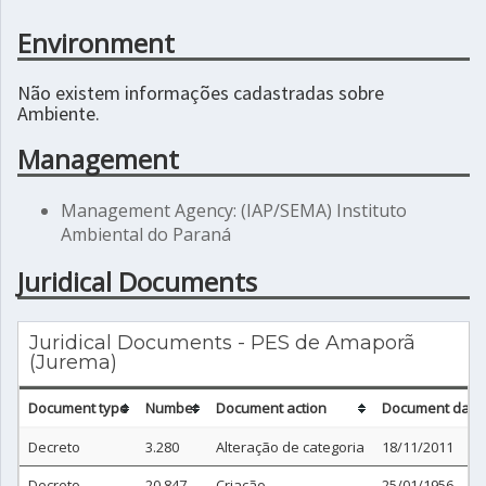
Environment
Não existem informações cadastradas sobre
Ambiente.
Management
Management Agency: (IAP/SEMA) Instituto
Ambiental do Paraná
Juridical Documents
Juridical Documents - PES de Amaporã
(Jurema)
Document type
Number
Document action
Document date
Decreto
3.280
Alteração de categoria
18/11/2011
Decreto
20.847
Criação
25/01/1956