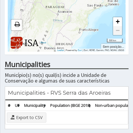
+
−
500 km
|
About
Sem posição...
Leaflet
| Powered by
Esri
|
Esri, HERE, Garmin, FAO, NOAA, USGS
Municipalities
Município(s) no(s) qual(is) incide a Unidade de
Conservação e algumas de suas características
Municipalities - RVS Serra das Aroeiras
#
UF
Municipality
Population (IBGE 2018)
Non-urban population
Export to CSV