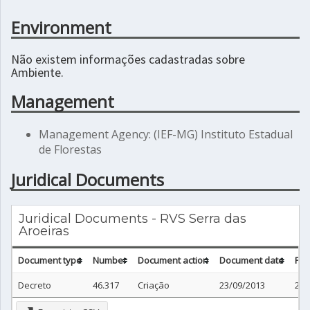
Environment
Não existem informações cadastradas sobre
Ambiente.
Management
Management Agency: (IEF-MG) Instituto Estadual
de Florestas
Juridical Documents
Juridical Documents - RVS Serra das
Aroeiras
Document type
Number
Document action
Document date
Pub
Decreto
46.317
Criação
23/09/2013
24/