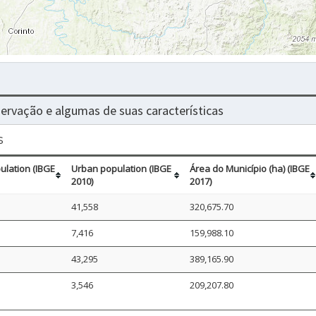
nservação e algumas de suas características
s
lation (IBGE
Urban population (IBGE
Área do Município (ha) (IBGE
2010)
2017)
41,558
320,675.70
7,416
159,988.10
43,295
389,165.90
3,546
209,207.80