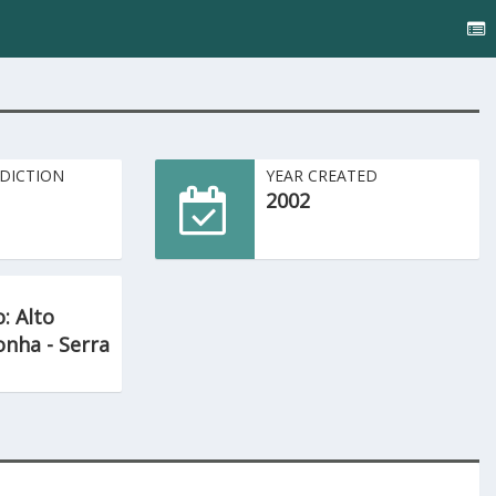
SDICTION
YEAR CREATED
2002
: Alto
onha - Serra