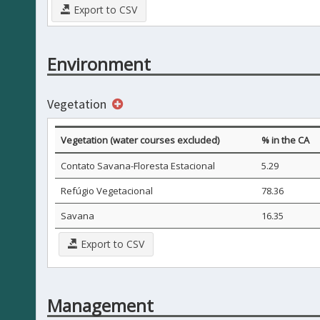
Export to CSV
Environment
Vegetation
Vegetation (water courses excluded)
% in the CA
Contato Savana-Floresta Estacional
5.29
Refúgio Vegetacional
78.36
Savana
16.35
Export to CSV
Management