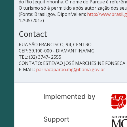
do Rio Jequitinhonha. O nome do Parque é referênci
O turismo só é permitido após autorização dos se
(Fonte: Brasil.gov. Diponível em:
http://www.brasil
12\05\2013)
Contact
RUA SÃO FRANCISCO, 94, CENTRO
CEP: 39.100-000 - DIAMANTINA/MG
TEL: (32) 3747- 2555
CONTATO: ESTEVÃO JOSÉ MARCHESINE FONSECA
E-MAIL:
parnacaparao.mg@ibama.gov.br