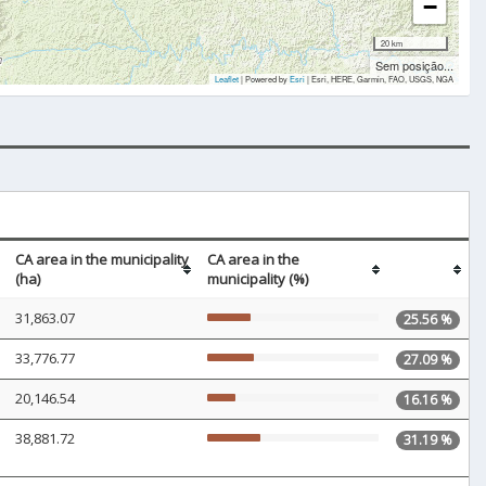
−
20 km
Sem posição...
Leaflet
| Powered by
Esri
|
Esri, HERE, Garmin, FAO, USGS, NGA
CA area in the municipality
CA area in the
(ha)
municipality (%)
31,863.07
25.56 %
33,776.77
27.09 %
20,146.54
16.16 %
38,881.72
31.19 %