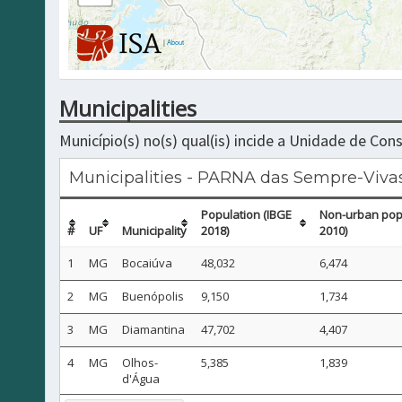
|
About
Municipalities
Município(s) no(s) qual(is) incide a Unidade de Co
Municipalities - PARNA das Sempre-Viva
Population (IBGE
Non-urban popu
#
UF
Municipality
2018)
2010)
1
MG
Bocaiúva
48,032
6,474
2
MG
Buenópolis
9,150
1,734
3
MG
Diamantina
47,702
4,407
4
MG
Olhos-
5,385
1,839
d'Água