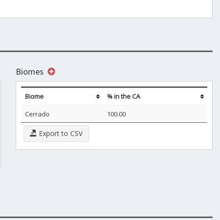
Biomes
Biome
% in the CA
Cerrado
100.00
Export to CSV