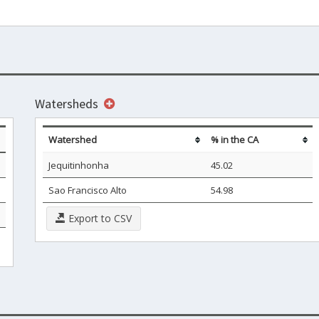
Watersheds
Watershed
% in the CA
Jequitinhonha
45.02
Sao Francisco Alto
54.98
Export to CSV