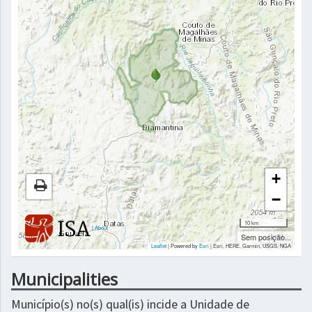
+
−
10 km
|
About
Sem posição...
Leaflet
| Powered by
Esri
|
Esri, HERE, Garmin, USGS, NGA
Municipalities
Município(s) no(s) qual(is) incide a Unidade de