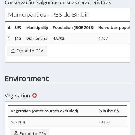
Conservação e algumas de suas características
Municipalities - PES do Biribiri
#
UF
Municipality
Population (IBGE 2018)
Non-urban populatio
1
MG
Diamantina
47,702
4,407
Export to CSV
Environment
Vegetation
Vegetation (water courses excluded)
% in the CA
Savana
100.00
Export to CSV