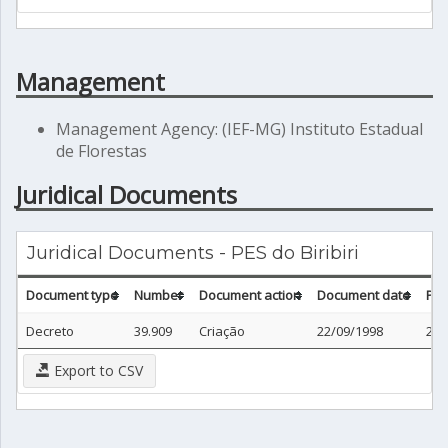
Management
Management Agency: (IEF-MG) Instituto Estadual
de Florestas
Juridical Documents
Juridical Documents - PES do Biribiri
Document type
Number
Document action
Document date
Pub
Decreto
39.909
Criação
22/09/1998
23/
Export to CSV