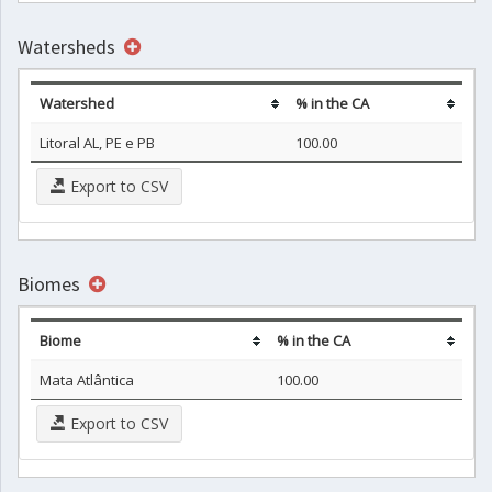
Watersheds
Watershed
% in the CA
Litoral AL, PE e PB
100.00
Export to CSV
Biomes
Biome
% in the CA
Mata Atlântica
100.00
Export to CSV