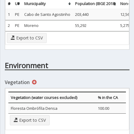
#
UF
Municipality
Population (IBGE 2018)
Non-urb
1
PE
Cabo de Santo Agostinho
203,440
12,566
2
PE
Moreno
55,292
5,275
Export to CSV
Environment
Vegetation
Vegetation (water courses excluded)
% in the CA
Floresta Ombrófila Densa
100.00
Export to CSV