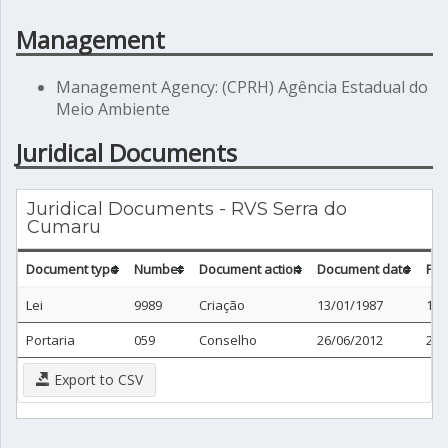
Management
Management Agency: (CPRH) Agência Estadual do
Meio Ambiente
Juridical Documents
Juridical Documents - RVS Serra do
Cumaru
Document type
Number
Document action
Document date
Pub
Lei
9989
Criação
13/01/1987
13/
Portaria
059
Conselho
26/06/2012
26/
Export to CSV