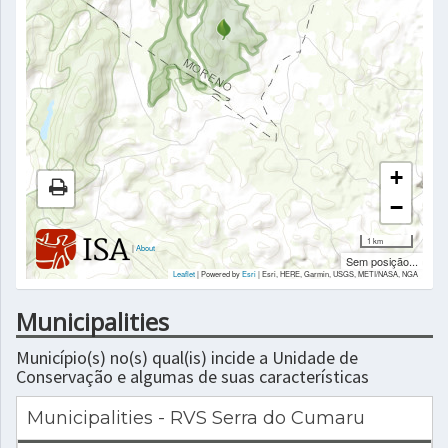
+
−
1 km
|
About
Sem posição...
Leaflet
| Powered by
Esri
|
Esri, HERE, Garmin, USGS, METI/NASA, NGA
Municipalities
Município(s) no(s) qual(is) incide a Unidade de
Conservação e algumas de suas características
Municipalities - RVS Serra do Cumaru