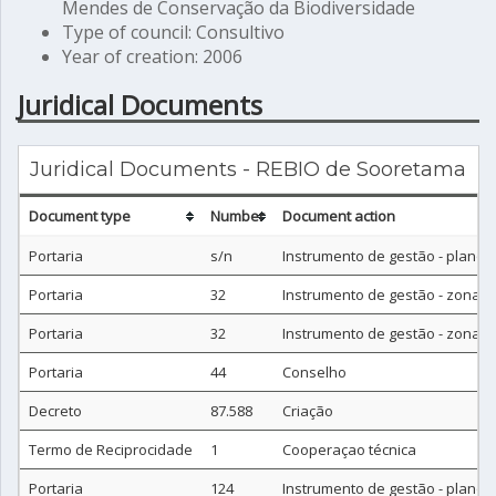
Mendes de Conservação da Biodiversidade
Type of council: Consultivo
Year of creation: 2006
Juridical Documents
Juridical Documents - REBIO de Sooretama
Document type
Number
Document action
Portaria
s/n
Instrumento de gestão - plano
Portaria
32
Instrumento de gestão - zona 
Portaria
32
Instrumento de gestão - zona 
Portaria
44
Conselho
Decreto
87.588
Criação
Termo de Reciprocidade
1
Cooperaçao técnica
Portaria
124
Instrumento de gestão - plano