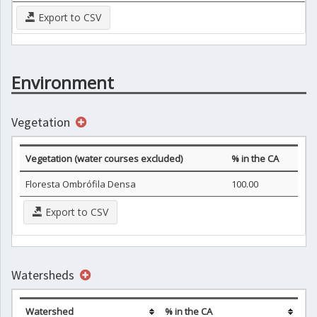
Export to CSV
Environment
Vegetation
Vegetation (water courses excluded)
% in the CA
Floresta Ombrófila Densa
100.00
Export to CSV
Watersheds
Watershed
% in the CA