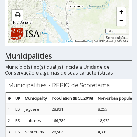
+
−
10 km
|
About
Sem posição...
Leaflet
| Powered by
Esri
|
Esri, HERE, Garmin, USGS, NGA
Municipalities
Município(s) no(s) qual(is) incide a Unidade de
Conservação e algumas de suas características
Municipalities - REBIO de Sooretama
#
UF
Municipality
Population (IBGE 2018)
Non-urban population
1
ES
Jaguaré
28,931
8,255
2
ES
Linhares
166,786
18,972
3
ES
Sooretama
26,502
4,310