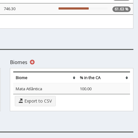
746.30
61.63 %
Biomes
Biome
% in the CA
Mata Atlântica
100.00
Export to CSV