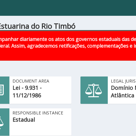
Estuarina do Rio Timbó
panhar diariamente os atos dos governos estaduais das d
eral. Assim, agradecemos retificações, complementações e
DOCUMENT AREA
LEGAL JURI
Lei - 9.931 -
Domínio 
11/12/1986
Atlântica
RESPONSIBLE INSTANCE
Estadual