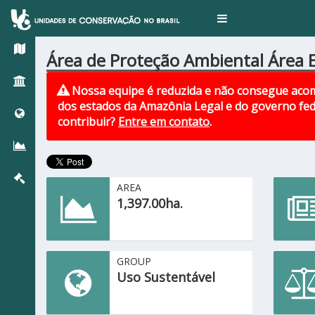
Toggle
navigation
Área de Proteção Ambiental Área 
Nossa equipe é reduzida e não consegue acom
dos estados da Amazônia Legal e do governo fed
contribuir?
Entre em contato
.
AREA
1,397.00ha.
GROUP
Uso Sustentável