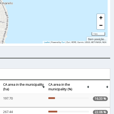
+
−
1 km
Sem posição...
Leaflet
| Powered by
Esri
|
Esri, HERE, Garmin, USGS, METI/NASA, NGA
CA area in the municipality
CA area in the
(ha)
municipality (%)
197.70
16.33 %
267.44
22.08 %