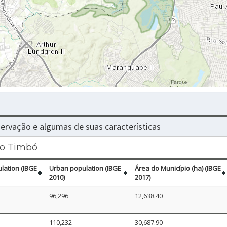
nservação e algumas de suas características
io Timbó
lation (IBGE
Urban population (IBGE
Área do Município (ha) (IBGE
2010)
2017)
96,296
12,638.40
110,232
30,687.90