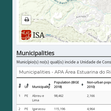
|
About
Municipalities
Município(s) no(s) qual(is) incide a Unidade de Co
Municipalities - APA Área Estuarina do R
Population (IBGE
Non-urban popu
#
UF
Municipality
2018)
2010)
1
PE
Abreu e
98,462
2,166
Lima
2
PE
Igarassu
115,196
4,964