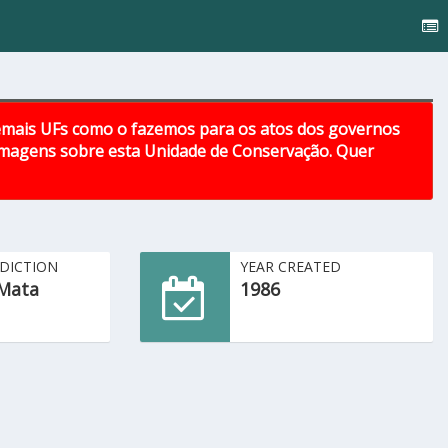
emais UFs como o fazemos para os atos dos governos
 imagens sobre esta Unidade de Conservação. Quer
SDICTION
YEAR CREATED
Mata
1986