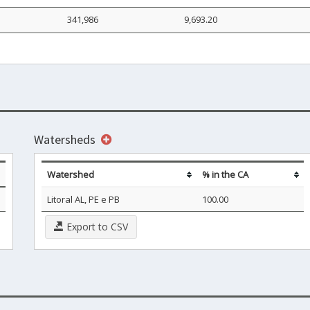
341,986
9,693.20
Watersheds
Watershed
% in the CA
Litoral AL, PE e PB
100.00
Export to CSV