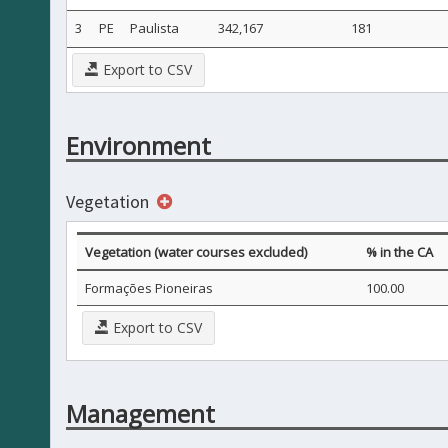
3
PE
Paulista
342,167
181
Export to CSV
Environment
Vegetation
Vegetation (water courses excluded)
% in the CA
Formações Pioneiras
100.00
Export to CSV
Management