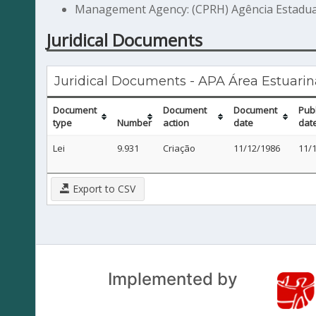
Management Agency: (CPRH) Agência Estadua
Juridical Documents
Juridical Documents - APA Área Estuari
Document
Document
Document
Pub
type
Number
action
date
dat
Lei
9.931
Criação
11/12/1986
11/
Export to CSV