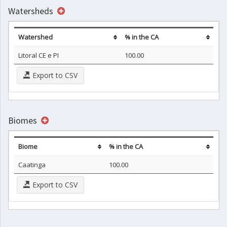
Watersheds
Watershed
% in the CA
Litoral CE e PI
100.00
Export to CSV
Biomes
Biome
% in the CA
Caatinga
100.00
Export to CSV