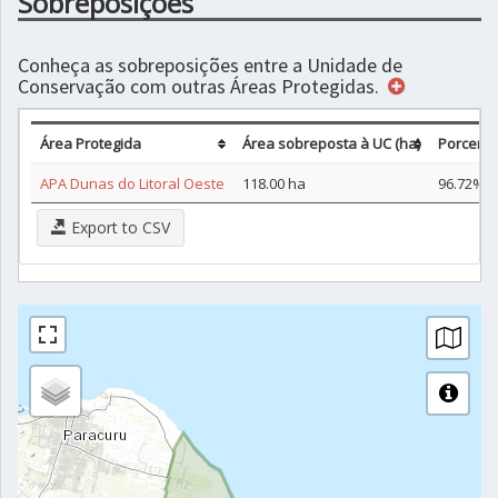
Sobreposições
Conheça as sobreposições entre a Unidade de
Conservação com outras Áreas Protegidas.
Área Protegida
Área sobreposta à UC (ha)
Porcent
APA Dunas do Litoral Oeste
118.00 ha
96.72%
Export to CSV