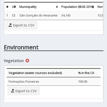
#
UF
Municipality
Population (IBGE 2018)
Non-ur
1
CE
São Gonçalo do Amarante
54,143
13,939
Export to CSV
Environment
Vegetation
Vegetation (water courses excluded)
% in the CA
Formações Pioneiras
100.00
Export to CSV