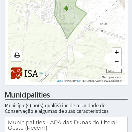
+
−
500 m
|
About
Sem posição...
Leaflet
| Powered by
Esri
|
Esri, HERE, Garmin, USGS, METI/NASA
Municipalities
Município(s) no(s) qual(is) incide a Unidade de
Conservação e algumas de suas características
Municipalities - APA das Dunas do Litoral
Oeste (Pecém)