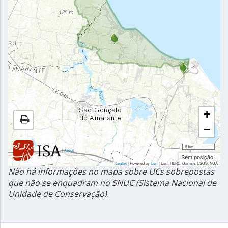
+
−
5 km
|
About
Sem posição...
Leaflet
| Powered by
Esri
|
Esri, HERE, Garmin, USGS, NGA
Não há informações no mapa sobre UCs sobrepostas
que não se enquadram no SNUC (Sistema Nacional de
Unidade de Conservação).