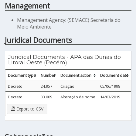
Management
Management Agency: (SEMACE) Secretaria do
Meio Ambiente
Juridical Documents
Juridical Documents - APA das Dunas do
Litoral Oeste (Pecém)
Document type
Number
Document action
Document date
P
Decreto
24.957
Criação
05/06/1998
0
Decreto
33.009
Alteração de nome
14/03/2019
1
Export to CSV