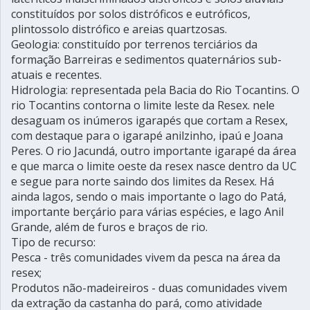
constituídos por solos distróficos e eutróficos,
plintossolo distrófico e areias quartzosas.
Geologia: constituído por terrenos terciários da
formação Barreiras e sedimentos quaternários sub-
atuais e recentes.
Hidrologia: representada pela Bacia do Rio Tocantins. O
rio Tocantins contorna o limite leste da Resex. nele
desaguam os inúmeros igarapés que cortam a Resex,
com destaque para o igarapé anilzinho, ipaú e Joana
Peres. O rio Jacundá, outro importante igarapé da área
e que marca o limite oeste da resex nasce dentro da UC
e segue para norte saindo dos limites da Resex. Há
ainda lagos, sendo o mais importante o lago do Patá,
importante berçário para várias espécies, e lago Anil
Grande, além de furos e braços de rio.
Tipo de recurso:
Pesca - três comunidades vivem da pesca na área da
resex;
Produtos não-madeireiros - duas comunidades vivem
da extração da castanha do pará, como atividade