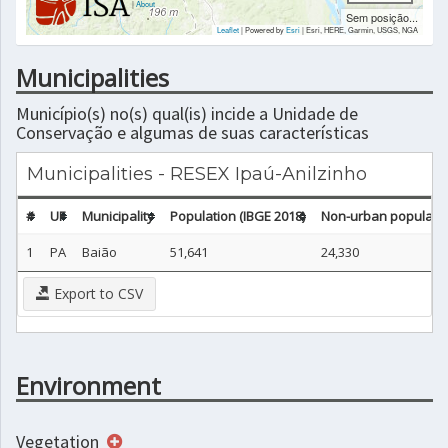
|
About
Sem posição...
Leaflet
| Powered by
Esri
|
Esri, HERE, Garmin, USGS, NGA
Municipalities
Município(s) no(s) qual(is) incide a Unidade de
Conservação e algumas de suas características
Municipalities - RESEX Ipaú-Anilzinho
#
UF
Municipality
Population (IBGE 2018)
Non-urban populatio
1
PA
Baião
51,641
24,330
Export to CSV
Environment
Vegetation