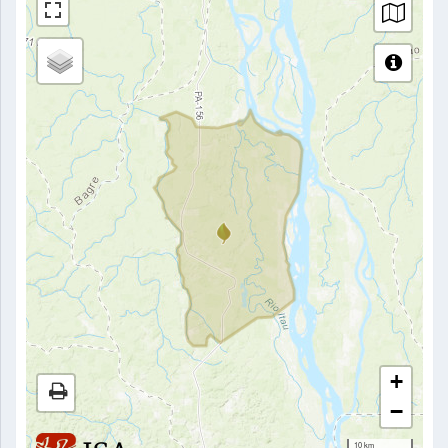
+
−
10 km