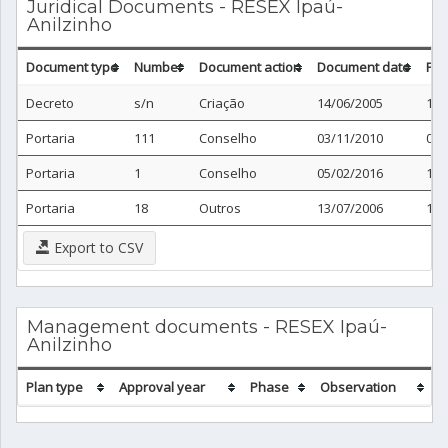
Juridical Documents - RESEX Ipaú-
Anilzinho
Document type
Number
Document action
Document date
Pub
Decreto
s/n
Criação
14/06/2005
15/
Portaria
111
Conselho
03/11/2010
04/
Portaria
1
Conselho
05/02/2016
19/
Portaria
18
Outros
13/07/2006
19/
Export to CSV
Management documents - RESEX Ipaú-
Anilzinho
Plan type
Approval year
Phase
Observation