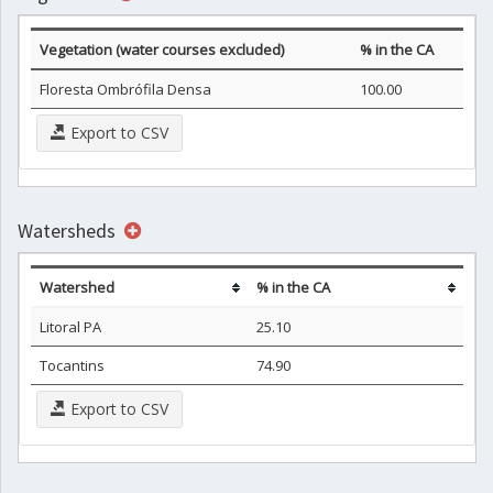
Vegetation (water courses excluded)
% in the CA
Floresta Ombrófila Densa
100.00
Export to CSV
Watersheds
Watershed
% in the CA
Litoral PA
25.10
Tocantins
74.90
Export to CSV