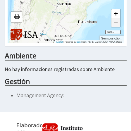
+
−
500 km
|
Sobre
Sem posição...
Leaflet
| Powered by
Esri
|
Esri, HERE, Garmin, FAO, NOAA, USGS
Ambiente
No hay informaciones registradas sobre Ambiente
Gestión
Management Agency: