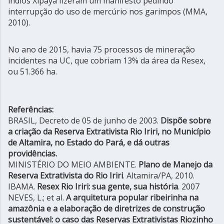
índios Xipaya fizeram um manifesto pedindo
interrupção do uso de mercúrio nos garimpos (MMA,
2010).
No ano de 2015, havia 75 processos de mineração
incidentes na UC, que cobriam 13% da área da Resex,
ou 51.366 ha.
Referências:
BRASIL, Decreto de 05 de junho de 2003.
Dispõe sobre
a criação da Reserva Extrativista Rio Iriri, no Município
de Altamira, no Estado do Pará, e dá outras
providências.
MINISTÉRIO DO MEIO AMBIENTE.
Plano de Manejo da
Reserva Extrativista do Rio Iriri
. Altamira/PA, 2010.
IBAMA.
Resex Rio Iriri: sua gente, sua história
. 2007
NEVES, L.; et al.
A arquitetura popular ribeirinha na
amazônia e a elaboração de diretrizes de construção
sustentável: o caso das Reservas Extrativistas Riozinho