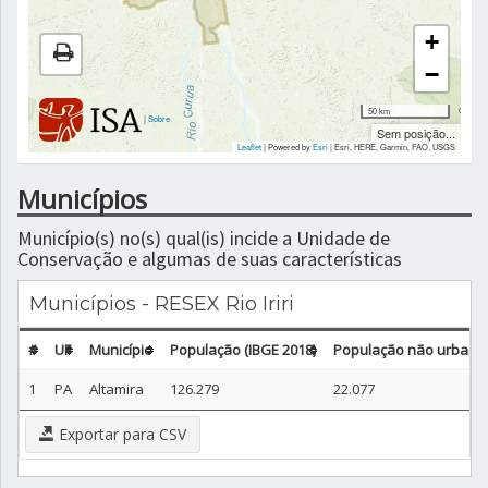
+
−
50 km
|
Sobre
Sem posição...
Leaflet
| Powered by
Esri
|
Esri, HERE, Garmin, FAO, USGS
Municípios
Município(s) no(s) qual(is) incide a Unidade de
Conservação e algumas de suas características
Municípios - RESEX Rio Iriri
#
UF
Município
População (IBGE 2018)
População não urbana 
1
PA
Altamira
126.279
22.077
Exportar para CSV