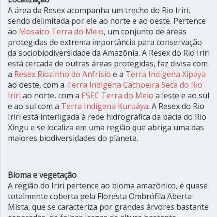
A área da Resex acompanha um trecho do Rio Iriri,
sendo delimitada por ele ao norte e ao oeste. Pertence
ao
Mosaico Terra do Meio
, um conjunto de áreas
protegidas de extrema importância para conservação
da sociobiodiversidade da Amazônia. A Resex do Rio Iriri
está cercada de outras áreas protegidas, faz divisa com
a
Resex Riozinho do Anfrísio
e a
Terra Indígena Xipaya
ao oeste, com a
Terra Indígena Cachoeira Seca do Rio
Iriri
ao norte, com a
ESEC Terra do Meio
a leste e ao sul
e ao sul com a
Terra Indígena Kuruáya
. A Resex do Rio
Iriri está interligada à rede hidrográfica da bacia do Rio
Xingu e se localiza em uma região que abriga uma das
maiores biodiversidades do planeta.
Bioma e vegetação
A região do Iriri pertence ao bioma amazônico, é quase
totalmente coberta pela Floresta Ombrófila Aberta
Mista, que se caracteriza por grandes árvores bastante