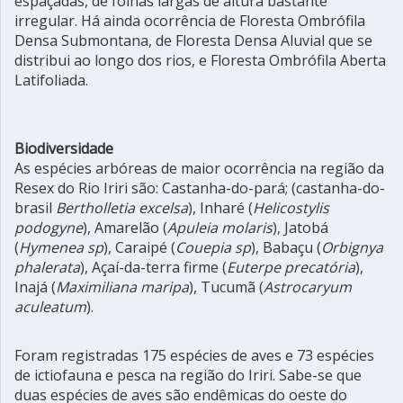
espaçadas, de folhas largas de altura bastante
irregular. Há ainda ocorrência de Floresta Ombrófila
Densa Submontana, de Floresta Densa Aluvial que se
distribui ao longo dos rios, e Floresta Ombrófila Aberta
Latifoliada.
Biodiversidade
As espécies arbóreas de maior ocorrência na região da
Resex do Rio Iriri são: Castanha-do-pará; (castanha-do-
brasil
Bertholletia excelsa
), Inharé (
Helicostylis
podogyne
), Amarelão (
Apuleia molaris
), Jatobá
(
Hymenea sp
), Caraipé (
Couepia sp
), Babaçu (
Orbignya
phalerata
), Açaí-da-terra firme (
Euterpe precatória
),
Inajá (
Maximiliana maripa
), Tucumã (
Astrocaryum
aculeatum
).
Foram registradas 175 espécies de aves e 73 espécies
de ictiofauna e pesca na região do Iriri. Sabe-se que
duas espécies de aves são endêmicas do oeste do