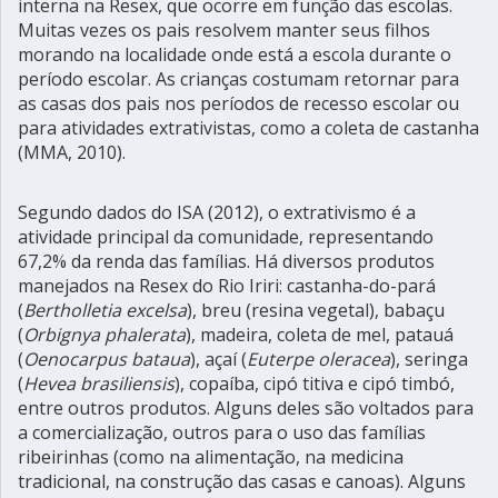
interna na Resex, que ocorre em função das escolas.
Muitas vezes os pais resolvem manter seus filhos
morando na localidade onde está a escola durante o
período escolar. As crianças costumam retornar para
as casas dos pais nos períodos de recesso escolar ou
para atividades extrativistas, como a coleta de castanha
(MMA, 2010).
Segundo dados do ISA (2012), o extrativismo é a
atividade principal da comunidade, representando
67,2% da renda das famílias. Há diversos produtos
manejados na Resex do Rio Iriri: castanha-do-pará
(
Bertholletia excelsa
), breu (resina vegetal), babaçu
(
Orbignya phalerata
), madeira, coleta de mel, patauá
(
Oenocarpus bataua
), açaí (
Euterpe oleracea
), seringa
(
Hevea brasiliensis
), copaíba, cipó titiva e cipó timbó,
entre outros produtos. Alguns deles são voltados para
a comercialização, outros para o uso das famílias
ribeirinhas (como na alimentação, na medicina
tradicional, na construção das casas e canoas). Alguns