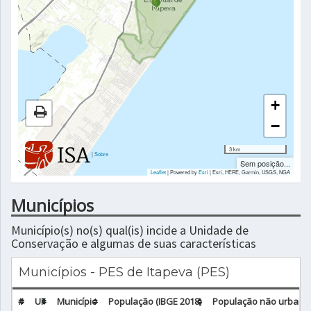
+
−
3 km
|
Sobre
Sem posição...
Leaflet
| Powered by
Esri
|
Esri, HERE, Garmin, USGS, NGA
Municípios
Município(s) no(s) qual(is) incide a Unidade de
Conservação e algumas de suas características
Municípios - PES de Itapeva (PES)
#
UF
Município
População (IBGE 2018)
População não urbana 