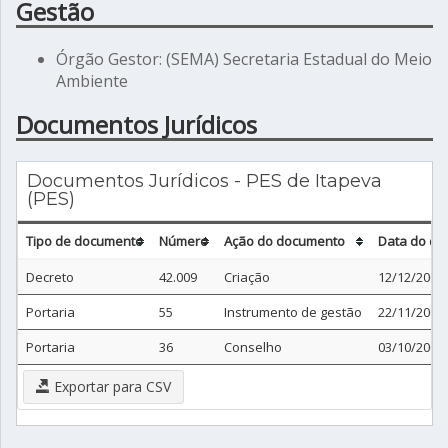
Gestão
Órgão Gestor: (SEMA) Secretaria Estadual do Meio
Ambiente
Documentos Jurídicos
Documentos Jurídicos - PES de Itapeva
(PES)
Tipo de documento
Número
Ação do documento
Data do d
Decreto
42.009
Criação
12/12/2002
Portaria
55
Instrumento de gestão
22/11/2007
Portaria
36
Conselho
03/10/2007
Exportar para CSV