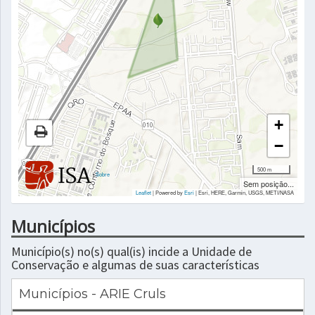
+
−
500 m
|
Sobre
Sem posição...
Leaflet
| Powered by
Esri
|
Esri, HERE, Garmin, USGS, METI/NASA
Municípios
Município(s) no(s) qual(is) incide a Unidade de
Conservação e algumas de suas características
Municípios - ARIE Cruls