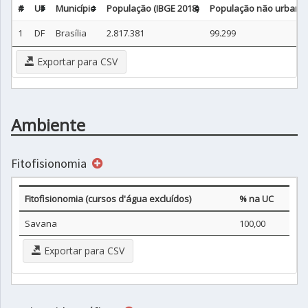
#
UF
Município
População (IBGE 2018)
População não urbana 
1
DF
Brasília
2.817.381
99.299
Exportar para CSV
Ambiente
Fitofisionomia
Fitofisionomia (cursos d'água excluídos)
% na UC
Savana
100,00
Exportar para CSV