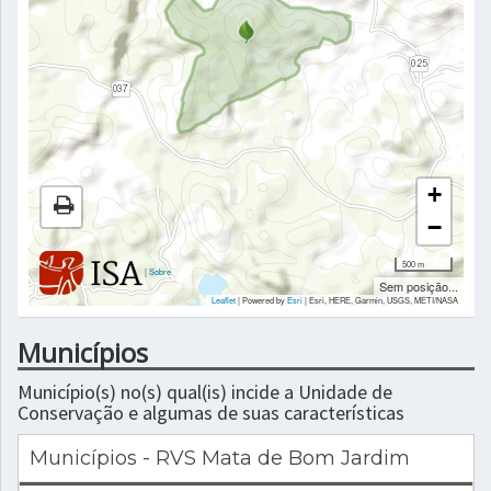
+
−
500 m
|
Sobre
Sem posição...
Leaflet
| Powered by
Esri
|
Esri, HERE, Garmin, USGS, METI/NASA
Municípios
Município(s) no(s) qual(is) incide a Unidade de
Conservação e algumas de suas características
Municípios - RVS Mata de Bom Jardim