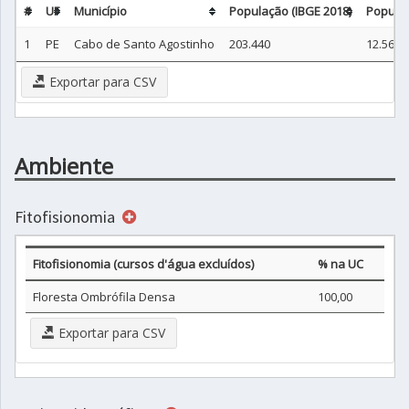
#
UF
Município
População (IBGE 2018)
Populaç
1
PE
Cabo de Santo Agostinho
203.440
12.566
Exportar para CSV
Ambiente
Fitofisionomia
Fitofisionomia (cursos d'água excluídos)
% na UC
Floresta Ombrófila Densa
100,00
Exportar para CSV