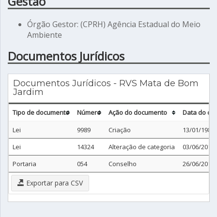
Gestão
Órgão Gestor: (CPRH) Agência Estadual do Meio
Ambiente
Documentos Jurídicos
Documentos Jurídicos - RVS Mata de Bom
Jardim
Tipo de documento
Número
Ação do documento
Data do do
Lei
9989
Criação
13/01/1987
Lei
14324
Alteração de categoria
03/06/2011
Portaria
054
Conselho
26/06/2012
Exportar para CSV