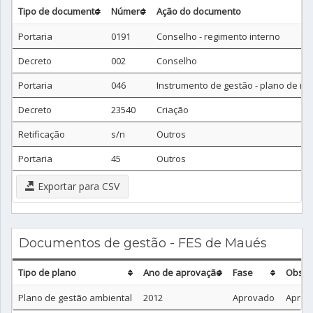
Tipo de documento
Número
Ação do documento
Portaria
0191
Conselho - regimento interno
Decreto
002
Conselho
Portaria
046
Instrumento de gestão - plano de m
Decreto
23540
Criação
Retificação
s/n
Outros
Portaria
45
Outros
Exportar para CSV
Documentos de gestão - FES de Maués
Tipo de plano
Ano de aprovação
Fase
Obser
Plano de gestão ambiental
2012
Aprovado
Aprov