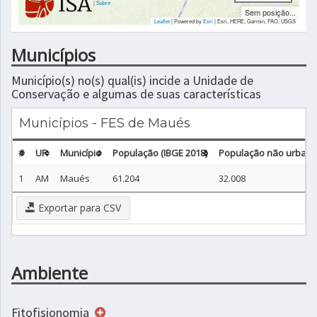
|
Sobre
Sem posição...
Leaflet
| Powered by
Esri
|
Esri, HERE, Garmin, FAO, USGS
Municípios
Município(s) no(s) qual(is) incide a Unidade de
Conservação e algumas de suas características
Municípios - FES de Maués
#
UF
Município
População (IBGE 2018)
População não urbana 
1
AM
Maués
61.204
32.008
Exportar para CSV
Ambiente
Fitofisionomia