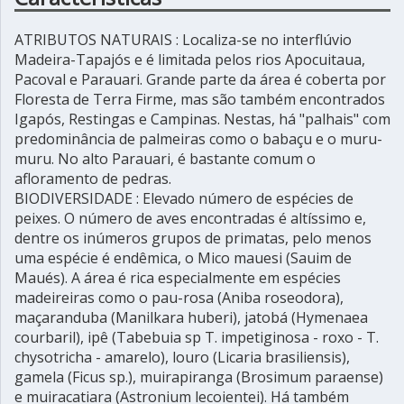
ATRIBUTOS NATURAIS : Localiza-se no interflúvio
Madeira-Tapajós e é limitada pelos rios Apocuitaua,
Pacoval e Parauari. Grande parte da área é coberta por
Floresta de Terra Firme, mas são também encontrados
Igapós, Restingas e Campinas. Nestas, há "palhais" com
predominância de palmeiras como o babaçu e o muru-
muru. No alto Parauari, é bastante comum o
afloramento de pedras.
BIODIVERSIDADE : Elevado número de espécies de
peixes. O número de aves encontradas é altíssimo e,
dentre os inúmeros grupos de primatas, pelo menos
uma espécie é endêmica, o Mico mauesi (Sauim de
Maués). A área é rica especialmente em espécies
madeireiras como o pau-rosa (Aniba roseodora),
maçaranduba (Manilkara huberi), jatobá (Hymenaea
courbaril), ipê (Tabebuia sp T. impetiginosa - roxo - T.
chysotricha - amarelo), louro (Licaria brasiliensis),
gamela (Ficus sp.), muirapiranga (Brosimum paraense)
e muiracatiara (Astronium lecoientei). Há também