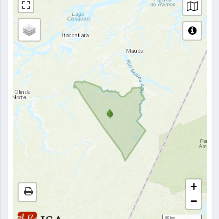
+
−
50 km