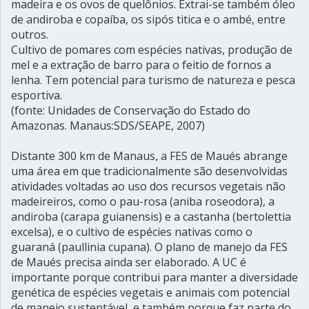
madeira e os ovos de quelônios. Extrai-se também óleo
de andiroba e copaíba, os sipós titica e o ambé, entre
outros.
Cultivo de pomares com espécies nativas, produção de
mel e a extração de barro para o feitio de fornos a
lenha. Tem potencial para turismo de natureza e pesca
esportiva.
(fonte: Unidades de Conservação do Estado do
Amazonas. Manaus:SDS/SEAPE, 2007)
Distante 300 km de Manaus, a FES de Maués abrange
uma área em que tradicionalmente são desenvolvidas
atividades voltadas ao uso dos recursos vegetais não
madeireiros, como o pau-rosa (aniba roseodora), a
andiroba (carapa guianensis) e a castanha (bertolettia
excelsa), e o cultivo de espécies nativas como o
guaraná (paullinia cupana). O plano de manejo da FES
de Maués precisa ainda ser elaborado. A UC é
importante porque contribui para manter a diversidade
genética de espécies vegetais e animais com potencial
de manejo sustentável, e também porque faz parte do