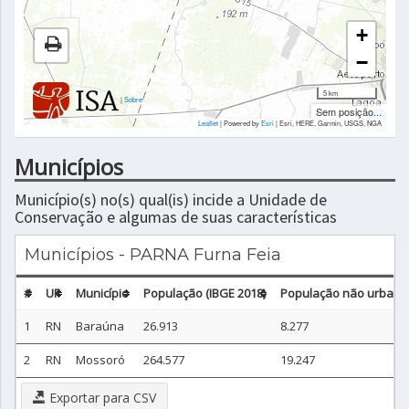
+
−
5 km
|
Sobre
Sem posição...
Leaflet
| Powered by
Esri
|
Esri, HERE, Garmin, USGS, NGA
Municípios
Município(s) no(s) qual(is) incide a Unidade de
Conservação e algumas de suas características
Municípios - PARNA Furna Feia
#
UF
Município
População (IBGE 2018)
População não urbana 
1
RN
Baraúna
26.913
8.277
2
RN
Mossoró
264.577
19.247
Exportar para CSV