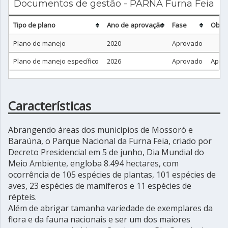
Documentos de gestão - PARNA Furna Feia
Tipo de plano
Ano de aprovação
Fase
Obse
Plano de manejo
2020
Aprovado
Plano de manejo específico
2026
Aprovado
Aprov
Características
Abrangendo áreas dos municípios de Mossoró e
Baraúna, o Parque Nacional da Furna Feia, criado por
Decreto Presidencial em 5 de junho, Dia Mundial do
Meio Ambiente, engloba 8.494 hectares, com
ocorrência de 105 espécies de plantas, 101 espécies de
aves, 23 espécies de mamíferos e 11 espécies de
répteis.
Além de abrigar tamanha variedade de exemplares da
flora e da fauna nacionais e ser um dos maiores