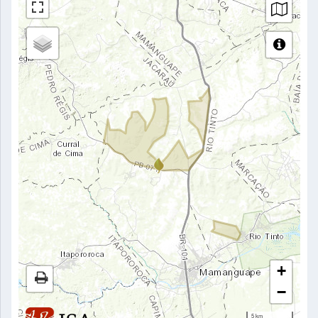
+
−
5 km