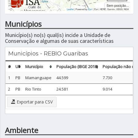
|
Sobre
Sem posição...
Leaflet
| Powered by
Esri
|
Esri, HERE, Garmin, USGS, NGA
Municípios
Município(s) no(s) qual(is) incide a Unidade de
Conservação e algumas de suas características
Municípios - REBIO Guaribas
#
UF
Município
População (IBGE 2018)
População não urb
1
PB
Mamanguape
44.599
7.730
2
PB
Rio Tinto
24.581
9.014
Exportar para CSV
Ambiente