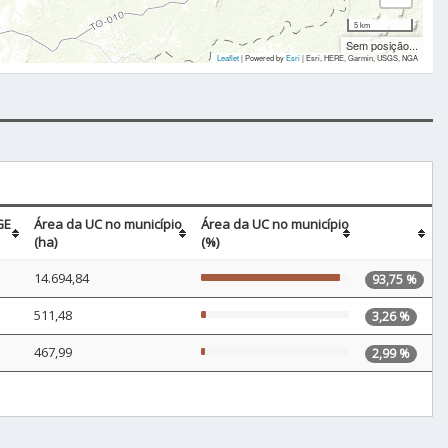
5 km
Sem posição...
Leaflet
| Powered by
Esri
|
Esri, HERE, Garmin, USGS, NGA
GE
Área da UC no município
Área da UC no município
(ha)
(%)
14.694,84
93,75 %
511,48
3,26 %
467,99
2,99 %