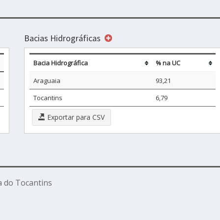
Bacias Hidrográficas
Bacia Hidrográfica
% na UC
Araguaia
93,21
Tocantins
6,79
Exportar para CSV
a do Tocantins