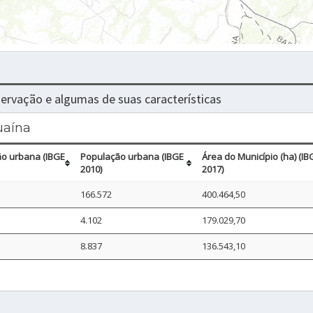
nservação e algumas de suas características
uaína
o urbana (IBGE
População urbana (IBGE
Área do Município (ha) (IB
2010)
2017)
166.572
400.464,50
4.102
179.029,70
8.837
136.543,10