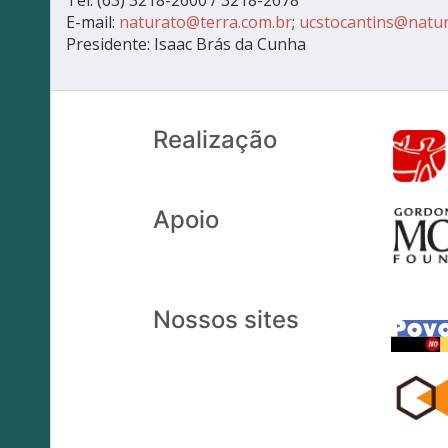
Tel: (63) 3218-2600 / 3218-2678
E-mail:
naturato@terra.com.br
;
ucstocantins@natura
Presidente: Isaac Brás da Cunha