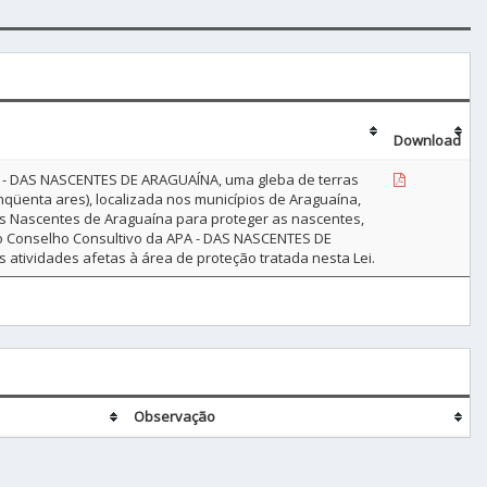
Download
A - DAS NASCENTES DE ARAGUAÍNA, uma gleba de terras
inqüenta ares), localizada nos municípios de Araguaína,
s Nascentes de Araguaína para proteger as nascentes,
do o Conselho Consultivo da APA - DAS NASCENTES DE
 atividades afetas à área de proteção tratada nesta Lei.
Observação