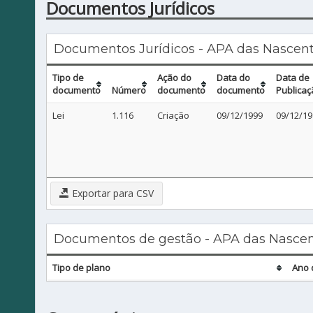
Documentos Jurídicos
Documentos Jurídicos - APA das Nascen
Tipo de
Ação do
Data do
Data de
documento
Número
documento
documento
Publicaç
Lei
1.116
Criação
09/12/1999
09/12/19
Exportar para CSV
Documentos de gestão - APA das Nascen
Tipo de plano
Ano 