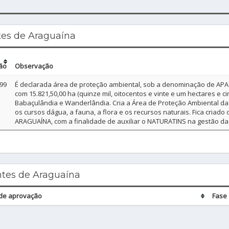
tes de Araguaína
ão
Observação
99
É declarada área de proteção ambiental, sob a denominação de AP
com 15.821,50,00 ha (quinze mil, oitocentos e vinte e um hectares e c
Babaçulândia e Wanderlândia. Cria a Área de Proteção Ambiental da
os cursos dágua, a fauna, a flora e os recursos naturais. Fica cria
ARAGUAÍNA, com a finalidade de auxiliar o NATURATINS na gestão das
tes de Araguaína
de aprovação
Fase