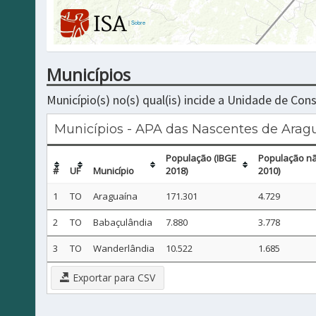
|
Sobre
Municípios
Município(s) no(s) qual(is) incide a Unidade de Co
Municípios - APA das Nascentes de Arag
População (IBGE
População nã
#
UF
Município
2018)
2010)
1
TO
Araguaína
171.301
4.729
2
TO
Babaçulândia
7.880
3.778
3
TO
Wanderlândia
10.522
1.685
Exportar para CSV