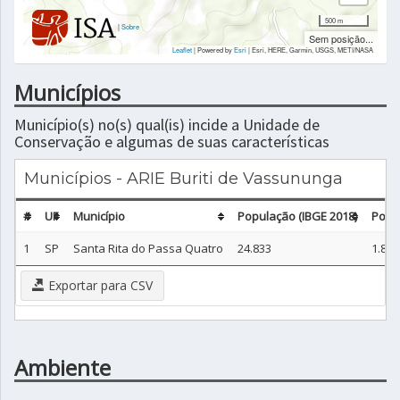
500 m
|
Sobre
Sem posição...
Leaflet
| Powered by
Esri
|
Esri, HERE, Garmin, USGS, METI/NASA
Municípios
Município(s) no(s) qual(is) incide a Unidade de
Conservação e algumas de suas características
Municípios - ARIE Buriti de Vassununga
#
UF
Município
População (IBGE 2018)
Popu
1
SP
Santa Rita do Passa Quatro
24.833
1.856
Exportar para CSV
Ambiente