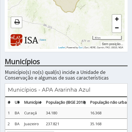
+
−
30 km
|
Sobre
Sem posição...
Leaflet
| Powered by
Esri
|
Esri, HERE, Garmin, FAO, USGS, NGA
Municípios
Município(s) no(s) qual(is) incide a Unidade de
Conservação e algumas de suas características
Municípios - APA Ararinha Azul
#
UF
Município
População (IBGE 2018)
População não urbana 
1
BA
Curaçá
34.180
16.368
2
BA
Juazeiro
237.821
35.168