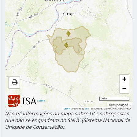
+
−
30 km
|
Sobre
Sem posição...
Leaflet
| Powered by
Esri
|
Esri, HERE, Garmin, FAO, USGS, NGA
Não há informações no mapa sobre UCs sobrepostas
que não se enquadram no SNUC (Sistema Nacional de
Unidade de Conservação).