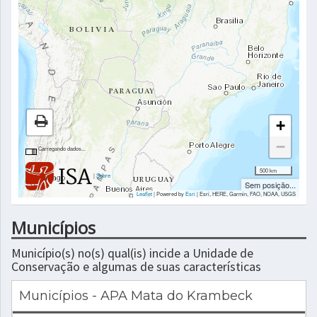
+
−
Carregando dados...
500 km
|
Sobre
Sem posição...
Leaflet
| Powered by
Esri
|
Esri, HERE, Garmin, FAO, NOAA, USGS
Municípios
Município(s) no(s) qual(is) incide a Unidade de
Conservação e algumas de suas características
Municípios - APA Mata do Krambeck