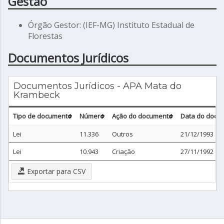
Gestão
Órgão Gestor: (IEF-MG) Instituto Estadual de
Florestas
Documentos Jurídicos
Documentos Jurídicos - APA Mata do
Krambeck
Tipo de documento
Número
Ação do documento
Data do docu
Lei
11.336
Outros
21/12/1993
Lei
10.943
Criação
27/11/1992
Exportar para CSV