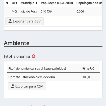
#
UF
Município
População (IBGE 2018)
População não urban
1
MG
Juiz de Fora
540.756
6.006
Exportar para CSV
Ambiente
Fitofisionomia
Fitofisionomia (cursos d'água excluídos)
% na UC
Floresta Estacional Semidecidual
100,00
Exportar para CSV