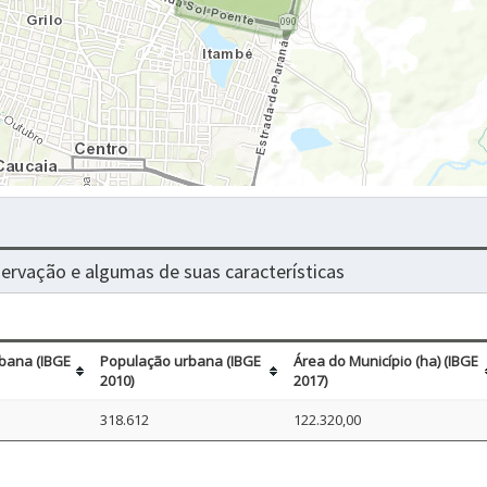
nservação e algumas de suas características
bana (IBGE
População urbana (IBGE
Área do Município (ha) (IBGE
2010)
2017)
318.612
122.320,00