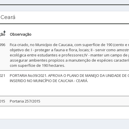
 Ceará
ção
Observação
996
Fica criado, no Município de Caucaia, com superfície de 190 (cento 
objetivo de: I - proteger a fauna e flora, locais; II - servir como amo
ecológica entre estudantes e professores;IV - manter um campo de 
assegurar ambientes propícios a manutenção de espécies caracterís
com superfície de 190 hectares.
021
PORTARIA No39/2021. APROVA O PLANO DE MANEJO DA UNIDADE D
INSERIDO NO MUNICÍPIO DE CAUCAIA - CEARÁ.
015
Portaria 257/2015