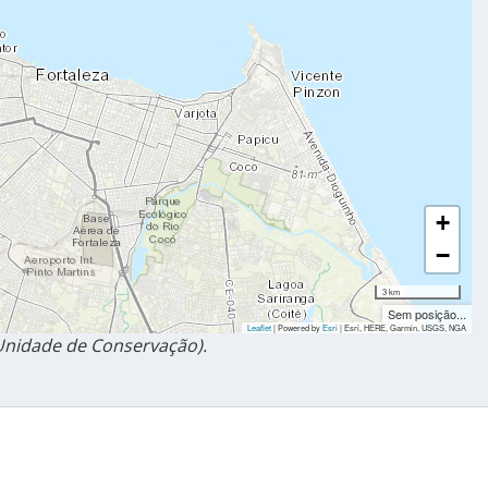
+
−
3 km
Sem posição...
Leaflet
| Powered by
Esri
|
Esri, HERE, Garmin, USGS, NGA
nidade de Conservação).