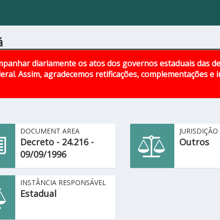
á
panhar diariamente os atos dos governos estaduais das d
eral. Assim, agradecemos retificações, complementações e
DOCUMENT AREA
JURISDIÇÃO
Decreto - 24.216 -
Outros
09/09/1996
INSTÂNCIA RESPONSÁVEL
Estadual