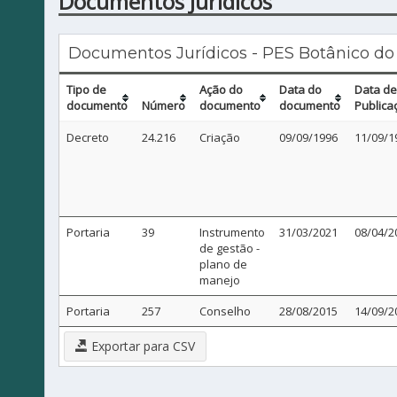
Documentos Jurídicos
Documentos Jurídicos - PES Botânico do
Tipo de
Ação do
Data do
Data de
documento
Número
documento
documento
Publica
Decreto
24.216
Criação
09/09/1996
11/09/1
Portaria
39
Instrumento
31/03/2021
08/04/2
de gestão -
plano de
manejo
Portaria
257
Conselho
28/08/2015
14/09/2
Exportar para CSV