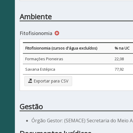
Ambiente
Fitofisionomia
Fitofisionomia (cursos d'água excluídos)
% na UC
Formações Pioneiras
22,08
Savana Estépica
77,92
Exportar para CSV
Gestão
Órgão Gestor: (SEMACE) Secretaria do Meio 