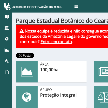
Toggle
navigation
Parque Estadual Botânico do Cear
Nossa equipe é reduzida e não consegue acom
dos estados da Amazônia Legal e do governo fed
contribuir?
Entre em contato
.
ÁREA
190,00ha.
GRUPO
Proteção Integral