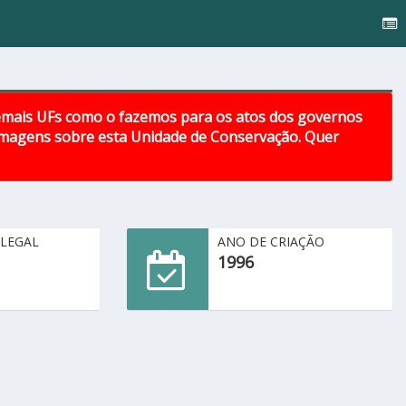
emais UFs como o fazemos para os atos dos governos
 imagens sobre esta Unidade de Conservação. Quer
 LEGAL
ANO DE CRIAÇÃO
1996