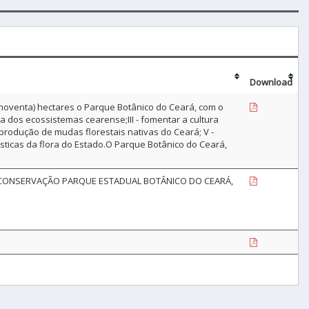
Download
e noventa) hectares o Parque Botânico do Ceará, com o
stra dos ecossistemas cearense;III - fomentar a cultura
produção de mudas florestais nativas do Ceará; V -
ticas da flora do Estado.O Parque Botânico do Ceará,
E CONSERVAÇÃO PARQUE ESTADUAL BOTÂNICO DO CEARÁ,