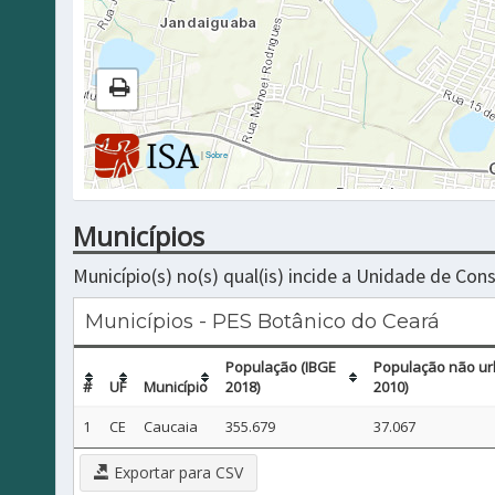
|
Sobre
Municípios
Município(s) no(s) qual(is) incide a Unidade de Co
Municípios - PES Botânico do Ceará
População (IBGE
População não ur
#
UF
Município
2018)
2010)
1
CE
Caucaia
355.679
37.067
Exportar para CSV