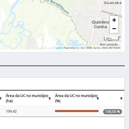
+
−
500 m
Sem posição...
Leaflet
| Powered by
Esri
|
Esri, HERE, Garmin, USGS, METI/NASA
Área da UC no município
Área da UC no município
(ha)
(%)
199,42
100,00 %