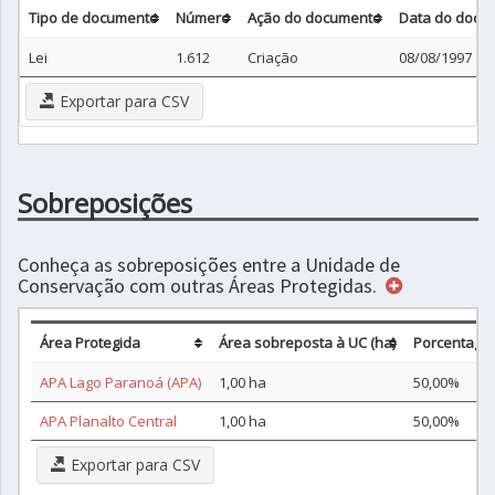
Tipo de documento
Número
Ação do documento
Data do docu
Lei
1.612
Criação
08/08/1997
Exportar para CSV
Sobreposições
Conheça as sobreposições entre a Unidade de
Conservação com outras Áreas Protegidas.
Área Protegida
Área sobreposta à UC (ha)
Porcentage
APA Lago Paranoá (APA)
1,00 ha
50,00%
APA Planalto Central
1,00 ha
50,00%
Exportar para CSV