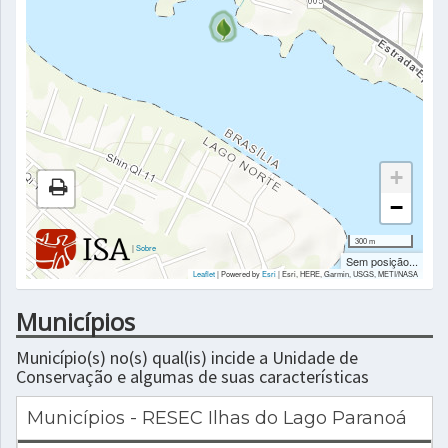
+
−
300 m
|
Sobre
Sem posição...
Leaflet
| Powered by
Esri
|
Esri, HERE, Garmin, USGS, METI/NASA
Municípios
Município(s) no(s) qual(is) incide a Unidade de
Conservação e algumas de suas características
Municípios - RESEC Ilhas do Lago Paranoá