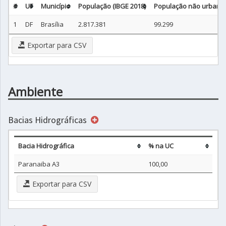
#
UF
Município
População (IBGE 2018)
População não urbana 
1
DF
Brasília
2.817.381
99.299
Exportar para CSV
Ambiente
Bacias Hidrográficas
Bacia Hidrográfica
% na UC
Paranaiba A3
100,00
Exportar para CSV