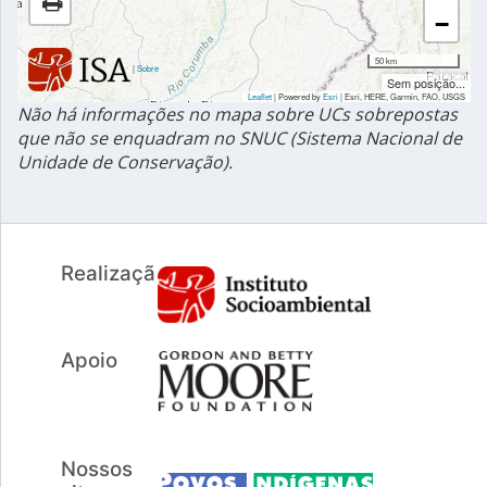
−
50 km
|
Sobre
Sem posição...
Leaflet
| Powered by
Esri
|
Esri, HERE, Garmin, FAO, USGS
Não há informações no mapa sobre UCs sobrepostas
que não se enquadram no SNUC (Sistema Nacional de
Unidade de Conservação).