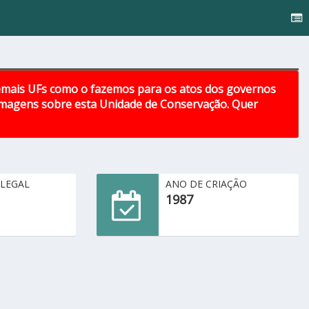
emais UFs como o fazemos para os atos dos governos
 imagens sobre esta Unidade de Conservação. Quer
 LEGAL
ANO DE CRIAÇÃO
1987