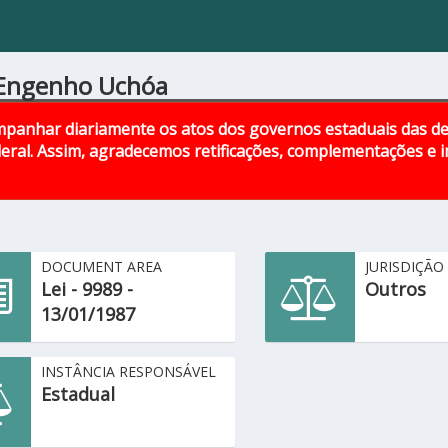
o Engenho Uchóa
panhar diariamente os atos dos governos estaduais das d
eral. Assim, agradecemos retificações, complementações e
DOCUMENT AREA
JURISDIÇÃO
Lei - 9989 -
Outros
13/01/1987
INSTÂNCIA RESPONSÁVEL
Estadual