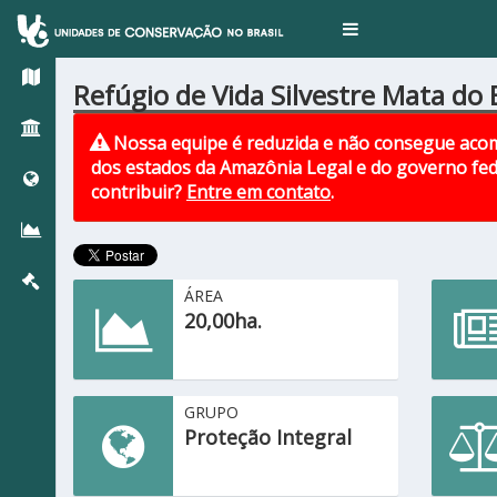
Toggle
navigation
Refúgio de Vida Silvestre Mata d
Nossa equipe é reduzida e não consegue acom
dos estados da Amazônia Legal e do governo fed
contribuir?
Entre em contato
.
ÁREA
20,00ha.
GRUPO
Proteção Integral