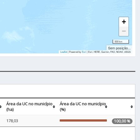
+
−
500 km
Sem posição...
Leaflet
| Powered by
Esri
|
Esri, HERE, Garmin, FAO, NOAA, USGS
Área da UC no município
Área da UC no município
(ha)
(%)
178,03
100,00 %