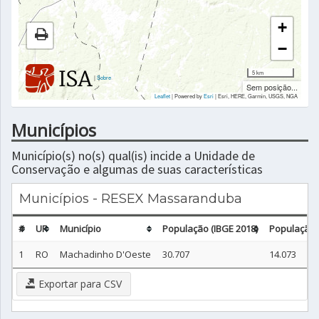
+
−
5 km
|
Sobre
Sem posição...
Leaflet
| Powered by
Esri
|
Esri, HERE, Garmin, USGS, NGA
Municípios
Município(s) no(s) qual(is) incide a Unidade de
Conservação e algumas de suas características
Municípios - RESEX Massaranduba
#
UF
Município
População (IBGE 2018)
População 
1
RO
Machadinho D'Oeste
30.707
14.073
Exportar para CSV