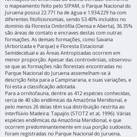
o mapeamento feito pelo SIPAM, o Parque Nacional do
Juruena possui 22.771 ha de água e 1.934.229 ha com
diferentes fitofisionomias, sendo 53.40% incluídos no
domínio da Floresta Ombrófila (Densa e Aberta), 36.35%
são áreas de contato e encraves destas com outras
formações. As demais formações, como Savana
(Arborizada e Parque) e Floresta Estacional
Semidecidual e as Áreas Antropizadas ocorrem em
menor proporção. Apesar das controvérsias, observou-
se que as formações não florestais encontradas no
Parque Nacional do Juruena assemelham-se à
descrição feita para a Campinarana, e suas variações, e
foi esta a classificação adotada.
Para a ornitofauna, dentre as 412 espécies conhecidas,
cerca de 40 são endêmicas da Amazônia Meridional, e
pelo menos 26 delas têm sua distribuição restrita ao
interflúvio Madeira; Tapajós (STOTZ et al, 1996). Várias
espécies endêmicas da Amazônia Meridional, e que
ocorrem predominantemente em sua porção sudoeste,
foram registradas no Parque Nacional do Juruena,