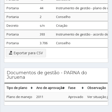
Portaria
44
Instrumento de gestão - plano de m
Portaria
2
Conselho
Decreto
s/n
Criação
Portaria
393
Instrumento de gestão - acordo de g
Portaria
3.706
Conselho
Exportar para CSV
Documentos de gestão - PARNA do
Juruena
Tipo de plano
Ano de aprovação
Fase
Observação
Plano de manejo
2011
Aprovado
Ver situação jurí