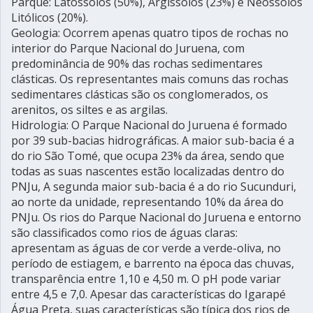
Parque: Latossolos (50%), Argissolos (23%) e Neossolos
Litólicos (20%).
Geologia: Ocorrem apenas quatro tipos de rochas no
interior do Parque Nacional do Juruena, com
predominância de 90% das rochas sedimentares
clásticas. Os representantes mais comuns das rochas
sedimentares clásticas são os conglomerados, os
arenitos, os siltes e as argilas.
Hidrologia: O Parque Nacional do Juruena é formado
por 39 sub-bacias hidrográficas. A maior sub-bacia é a
do rio São Tomé, que ocupa 23% da área, sendo que
todas as suas nascentes estão localizadas dentro do
PNJu, A segunda maior sub-bacia é a do rio Sucunduri,
ao norte da unidade, representando 10% da área do
PNJu. Os rios do Parque Nacional do Juruena e entorno
são classificados como rios de águas claras:
apresentam as águas de cor verde a verde-oliva, no
período de estiagem, e barrento na época das chuvas,
transparência entre 1,10 e 4,50 m. O pH pode variar
entre 4,5 e 7,0. Apesar das características do Igarapé
Água Preta, suas características são típica dos rios de