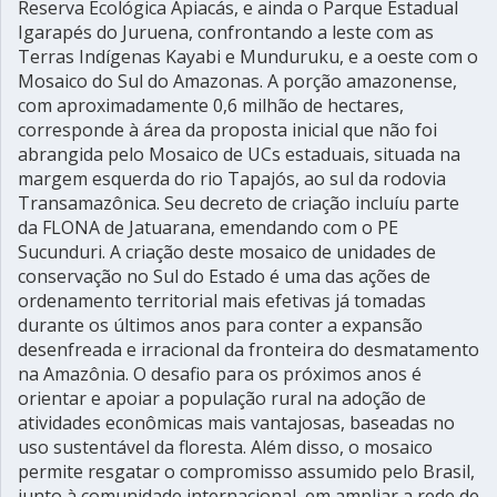
Reserva Ecológica Apiacás, e ainda o Parque Estadual
Igarapés do Juruena, confrontando a leste com as
Terras Indígenas Kayabi e Munduruku, e a oeste com o
Mosaico do Sul do Amazonas. A porção amazonense,
com aproximadamente 0,6 milhão de hectares,
corresponde à área da proposta inicial que não foi
abrangida pelo Mosaico de UCs estaduais, situada na
margem esquerda do rio Tapajós, ao sul da rodovia
Transamazônica. Seu decreto de criação incluíu parte
da FLONA de Jatuarana, emendando com o PE
Sucunduri. A criação deste mosaico de unidades de
conservação no Sul do Estado é uma das ações de
ordenamento territorial mais efetivas já tomadas
durante os últimos anos para conter a expansão
desenfreada e irracional da fronteira do desmatamento
na Amazônia. O desafio para os próximos anos é
orientar e apoiar a população rural na adoção de
atividades econômicas mais vantajosas, baseadas no
uso sustentável da floresta. Além disso, o mosaico
permite resgatar o compromisso assumido pelo Brasil,
junto à comunidade internacional, em ampliar a rede de