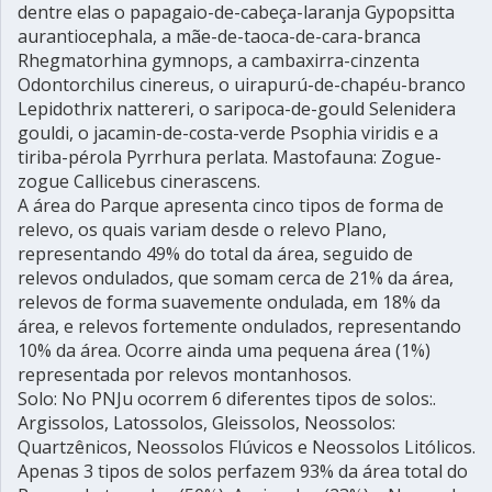
dentre elas o papagaio-de-cabeça-laranja Gypopsitta
aurantiocephala, a mãe-de-taoca-de-cara-branca
Rhegmatorhina gymnops, a cambaxirra-cinzenta
Odontorchilus cinereus, o uirapurú-de-chapéu-branco
Lepidothrix nattereri, o saripoca-de-gould Selenidera
gouldi, o jacamin-de-costa-verde Psophia viridis e a
tiriba-pérola Pyrrhura perlata. Mastofauna: Zogue-
zogue Callicebus cinerascens.
A área do Parque apresenta cinco tipos de forma de
relevo, os quais variam desde o relevo Plano,
representando 49% do total da área, seguido de
relevos ondulados, que somam cerca de 21% da área,
relevos de forma suavemente ondulada, em 18% da
área, e relevos fortemente ondulados, representando
10% da área. Ocorre ainda uma pequena área (1%)
representada por relevos montanhosos.
Solo: No PNJu ocorrem 6 diferentes tipos de solos:.
Argissolos, Latossolos, Gleissolos, Neossolos:
Quartzênicos, Neossolos Flúvicos e Neossolos Litólicos.
Apenas 3 tipos de solos perfazem 93% da área total do