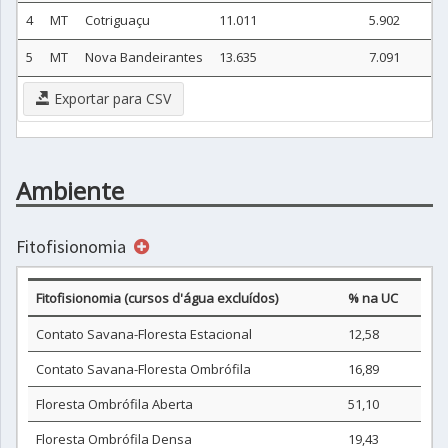
4
MT
Cotriguaçu
11.011
5.902
5
MT
Nova Bandeirantes
13.635
7.091
Exportar para CSV
Ambiente
Fitofisionomia
Fitofisionomia (cursos d'água excluídos)
% na UC
Contato Savana-Floresta Estacional
12,58
Contato Savana-Floresta Ombrófila
16,89
Floresta Ombrófila Aberta
51,10
Floresta Ombrófila Densa
19,43