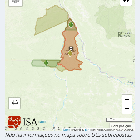
+
−
100 km
|
Sobre
Sem posição...
Leaflet
| Powered by
Esri
|
Esri, HERE, Garmin, FAO, NOAA, USGS
Não há informações no mapa sobre UCs sobrepostas