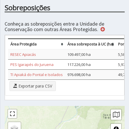
Sobreposições
Conheça as sobreposições entre a Unidade de
Conservação com outras Áreas Protegidas.
Área Protegida
Área sobreposta à UC (ha)
Porce
RESEC Apiacás
109.497,00 ha
5,58%
PES Igarapés do Juruena
117.226,00 ha
5,97%
TI Apiaká do Pontal e Isolados
976.698,00 ha
49,77
Exportar para CSV