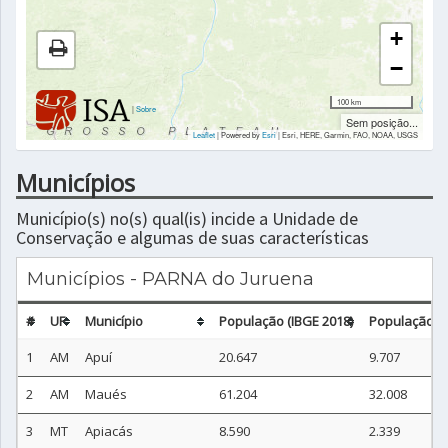
+
−
100 km
|
Sobre
Sem posição...
Leaflet
| Powered by
Esri
|
Esri, HERE, Garmin, FAO, NOAA, USGS
Municípios
Município(s) no(s) qual(is) incide a Unidade de
Conservação e algumas de suas características
Municípios - PARNA do Juruena
#
UF
Município
População (IBGE 2018)
População nã
1
AM
Apuí
20.647
9.707
2
AM
Maués
61.204
32.008
3
MT
Apiacás
8.590
2.339