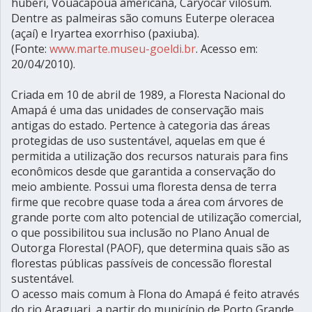
huberi, Vouacapoua americana, Caryocar vilosum.
Dentre as palmeiras são comuns Euterpe oleracea
(açaí) e Iryartea exorrhiso (paxiuba).
(Fonte:
www.marte.museu-goeldi.br
. Acesso em:
20/04/2010).
Criada em 10 de abril de 1989, a Floresta Nacional do
Amapá é uma das unidades de conservação mais
antigas do estado. Pertence à categoria das áreas
protegidas de uso sustentável, aquelas em que é
permitida a utilização dos recursos naturais para fins
econômicos desde que garantida a conservação do
meio ambiente. Possui uma floresta densa de terra
firme que recobre quase toda a área com árvores de
grande porte com alto potencial de utilização comercial,
o que possibilitou sua inclusão no Plano Anual de
Outorga Florestal (PAOF), que determina quais são as
florestas públicas passíveis de concessão florestal
sustentável.
O acesso mais comum à Flona do Amapá é feito através
do rio Araguari, a partir do município de Porto Grande,