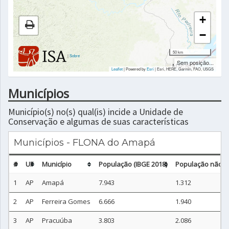
+
−
50 km
|
Sobre
Sem posição...
Leaflet
| Powered by
Esri
|
Esri, HERE, Garmin, FAO, USGS
Municípios
Município(s) no(s) qual(is) incide a Unidade de
Conservação e algumas de suas características
Municípios - FLONA do Amapá
#
UF
Município
População (IBGE 2018)
População não ur
1
AP
Amapá
7.943
1.312
2
AP
Ferreira Gomes
6.666
1.940
3
AP
Pracuúba
3.803
2.086