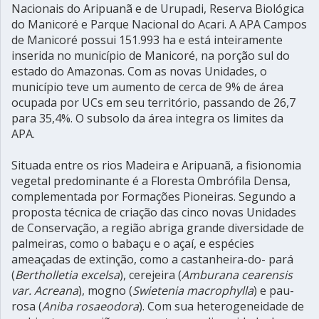
Nacionais do Aripuanã e de Urupadi, Reserva Biológica
do Manicoré e Parque Nacional do Acari. A APA Campos
de Manicoré possui 151.993 ha e está inteiramente
inserida no município de Manicoré, na porção sul do
estado do Amazonas. Com as novas Unidades, o
município teve um aumento de cerca de 9% de área
ocupada por UCs em seu território, passando de 26,7
para 35,4%. O subsolo da área integra os limites da
APA.
Situada entre os rios Madeira e Aripuanã, a fisionomia
vegetal predominante é a Floresta Ombrófila Densa,
complementada por Formações Pioneiras. Segundo a
proposta técnica de criação das cinco novas Unidades
de Conservação, a região abriga grande diversidade de
palmeiras, como o babaçu e o açaí, e espécies
ameaçadas de extinção, como a castanheira-do- pará
(
Bertholletia excelsa
), cerejeira (
Amburana cearensis
var. Acreana
), mogno (
Swietenia macrophylla
) e pau-
rosa (
Aniba rosaeodora
). Com sua heterogeneidade de