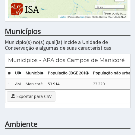
30 km
|
Sobre
Sem posição...
Leaflet
| Powered by
Esri
|
Esri, HERE, Garmin, FAO, USGS, NGA
Municípios
Município(s) no(s) qual(is) incide a Unidade de
Conservação e algumas de suas características
Municípios - APA dos Campos de Manicoré
#
UF
Município
População (IBGE 2018)
População não urbana 
1
AM
Manicoré
53.914
23.220
Exportar para CSV
Ambiente