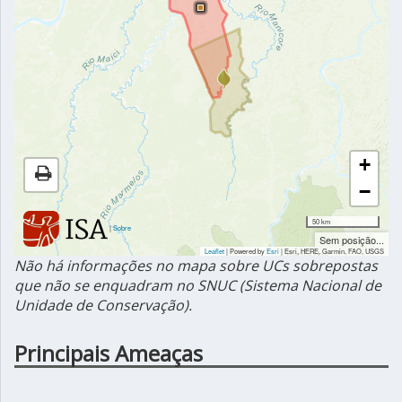
+
−
50 km
|
Sobre
Sem posição...
Leaflet
| Powered by
Esri
|
Esri, HERE, Garmin, FAO, USGS
Não há informações no mapa sobre UCs sobrepostas
que não se enquadram no SNUC (Sistema Nacional de
Unidade de Conservação).
Principais Ameaças