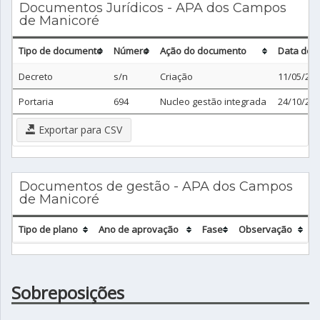
Documentos Jurídicos - APA dos Campos
de Manicoré
Tipo de documento
Número
Ação do documento
Data do 
Decreto
s/n
Criação
11/05/20
Portaria
694
Nucleo gestão integrada
24/10/20
Exportar para CSV
Documentos de gestão - APA dos Campos
de Manicoré
Tipo de plano
Ano de aprovação
Fase
Observação
Sobreposições