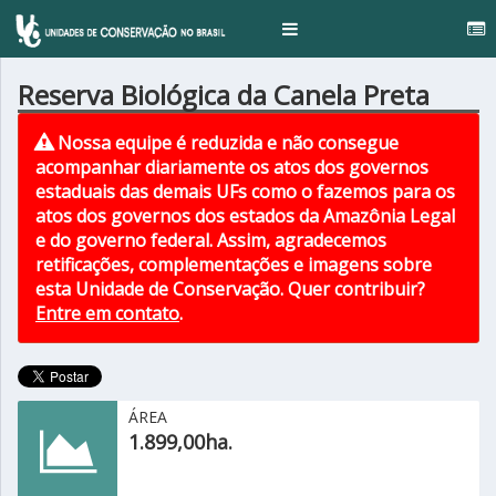
..
Toggle
navigation
Reserva Biológica da Canela Preta
Nossa equipe é reduzida e não consegue
acompanhar diariamente os atos dos governos
estaduais das demais UFs como o fazemos para os
atos dos governos dos estados da Amazônia Legal
e do governo federal. Assim, agradecemos
retificações, complementações e imagens sobre
esta Unidade de Conservação. Quer contribuir?
Entre em contato
.
ÁREA
1.899,00ha.