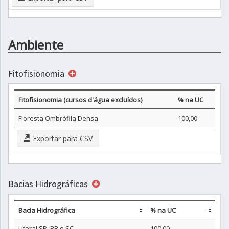
Ambiente
Fitofisionomia
Fitofisionomia (cursos d'água excluídos)
% na UC
Floresta Ombrófila Densa
100,00
Exportar para CSV
Bacias Hidrográficas
Bacia Hidrográfica
% na UC
Litoral SP, PR e SC
100,00