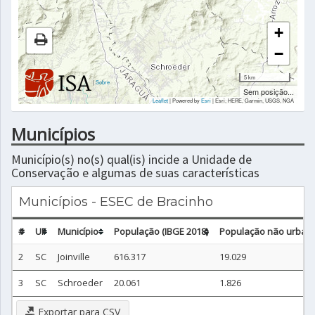
+
−
5 km
|
Sobre
Sem posição...
Leaflet
| Powered by
Esri
|
Esri, HERE, Garmin, USGS, NGA
Municípios
Município(s) no(s) qual(is) incide a Unidade de
Conservação e algumas de suas características
Municípios - ESEC de Bracinho
#
UF
Município
População (IBGE 2018)
População não urbana
2
SC
Joinville
616.317
19.029
3
SC
Schroeder
20.061
1.826
Exportar para CSV