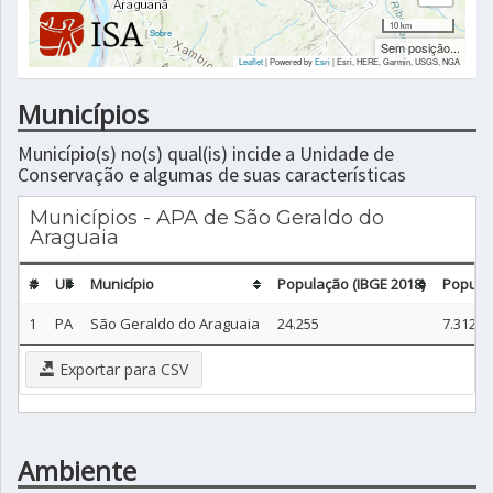
10 km
|
Sobre
Sem posição...
Leaflet
| Powered by
Esri
|
Esri, HERE, Garmin, USGS, NGA
Municípios
Município(s) no(s) qual(is) incide a Unidade de
Conservação e algumas de suas características
Municípios - APA de São Geraldo do
Araguaia
#
UF
Município
População (IBGE 2018)
Populaç
1
PA
São Geraldo do Araguaia
24.255
7.312
Exportar para CSV
Ambiente