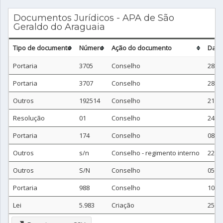
Documentos Jurídicos - APA de São
Geraldo do Araguaia
Tipo de documento
Número
Ação do documento
Data
Portaria
3705
Conselho
28/1
Portaria
3707
Conselho
28/1
Outros
192514
Conselho
21/1
Resolução
01
Conselho
24/1
Portaria
174
Conselho
08/0
Outros
s/n
Conselho - regimento interno
22/1
Outros
S/N
Conselho
05/0
Portaria
988
Conselho
10/0
Lei
5.983
Criação
25/0