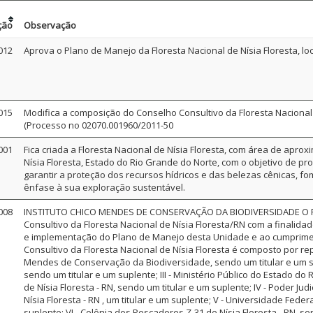
ção
Observação
012
Aprova o Plano de Manejo da Floresta Nacional de Nísia Floresta, l
015
Modifica a composição do Conselho Consultivo da Floresta Nacional 
(Processo no 02070.001960/2011-50
001
Fica criada a Floresta Nacional de Nísia Floresta, com área de apro
Nísia Floresta, Estado do Rio Grande do Norte, com o objetivo de 
garantir a proteção dos recursos hídricos e das belezas cênicas, f
ênfase à sua exploração sustentável.
008
INSTITUTO CHICO MENDES DE CONSERVAÇÃO DA BIODIVERSIDADE O PRES
Consultivo da Floresta Nacional de Nísia Floresta/RN com a finalida
e implementação do Plano de Manejo desta Unidade e ao cumpriment
Consultivo da Floresta Nacional de Nísia Floresta é composto por rep
Mendes de Conservação da Biodiversidade, sendo um titular e um suple
sendo um titular e um suplente; III - Ministério Público do Estado d
de Nísia Floresta - RN, sendo um titular e um suplente; IV - Poder J
Nísia Floresta - RN , um titular e um suplente; V - Universidade Fede
suplente; VI - Colônia dos Pescadores Z-31 de Nísia Floresta - RN, se