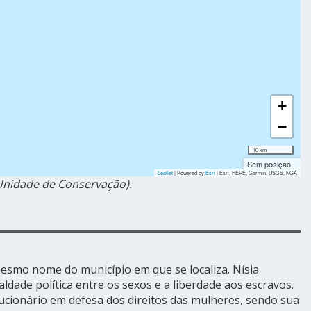
+
−
10 km
Sem posição...
Leaflet
| Powered by
Esri
|
Esri, HERE, Garmin, USGS, NGA
nidade de Conservação).
mesmo nome do município em que se localiza. Nísia
aldade política entre os sexos e a liberdade aos escravos.
ucionário em defesa dos direitos das mulheres, sendo sua