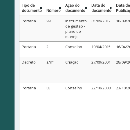
Tipo de
Ação do
Data do
Data de
documento
Número
documento
documento
Publica
Portaria
99
Instrumento
05/09/2012
10/09/2
de gestão -
plano de
manejo
Portaria
2
Conselho
10/04/2015
16/04/2
Decreto
s/nº
Criação
27/09/2001
28/09/2
Portaria
83
Conselho
22/10/2008
23/10/2