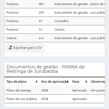
Portaria
961
Instrumento de gestão - plano de m
Portaria
250
Instrumento de gestão - uso público
Portaria
97
Conselho
Portaria
13
Outros
Outros
s/n
Instrumento de gestão - uso público
Exportar para CSV
Documentos de gestão - PARNA da
Restinga de Jurubatiba
Tipo de plano
Ano de aprovação
Fase
Observação
Plano de manejo
2008
Aprovado
Ver portaria
Plano de uso público
2018
Aprovado