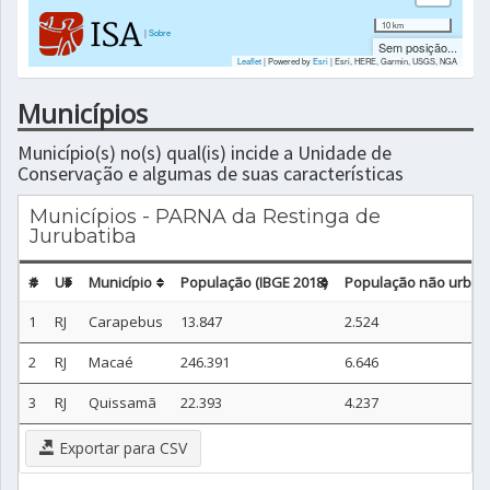
10 km
|
Sobre
Sem posição...
Leaflet
| Powered by
Esri
|
Esri, HERE, Garmin, USGS, NGA
Municípios
Município(s) no(s) qual(is) incide a Unidade de
Conservação e algumas de suas características
Municípios - PARNA da Restinga de
Jurubatiba
#
UF
Município
População (IBGE 2018)
População não urbana
1
RJ
Carapebus
13.847
2.524
2
RJ
Macaé
246.391
6.646
3
RJ
Quissamã
22.393
4.237
Exportar para CSV