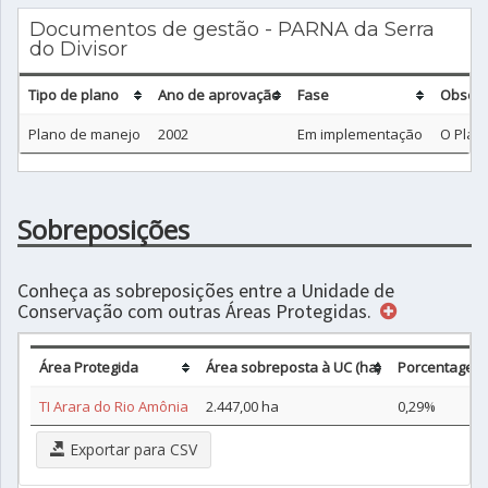
Documentos de gestão - PARNA da Serra
do Divisor
Tipo de plano
Ano de aprovação
Fase
Obser
Plano de manejo
2002
Em implementação
O Plan
Sobreposições
Conheça as sobreposições entre a Unidade de
Conservação com outras Áreas Protegidas.
Área Protegida
Área sobreposta à UC (ha)
Porcentagem
TI Arara do Rio Amônia
2.447,00 ha
0,29%
Exportar para CSV