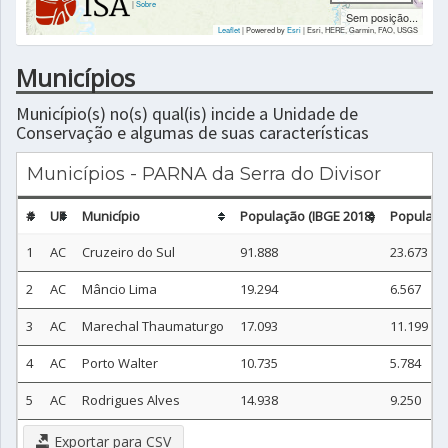
|
Sobre
Sem posição...
Leaflet
| Powered by
Esri
|
Esri, HERE, Garmin, FAO, USGS
Municípios
Município(s) no(s) qual(is) incide a Unidade de
Conservação e algumas de suas características
Municípios - PARNA da Serra do Divisor
#
UF
Município
População (IBGE 2018)
Populaçã
1
AC
Cruzeiro do Sul
91.888
23.673
2
AC
Mâncio Lima
19.294
6.567
3
AC
Marechal Thaumaturgo
17.093
11.199
4
AC
Porto Walter
10.735
5.784
5
AC
Rodrigues Alves
14.938
9.250
Exportar para CSV