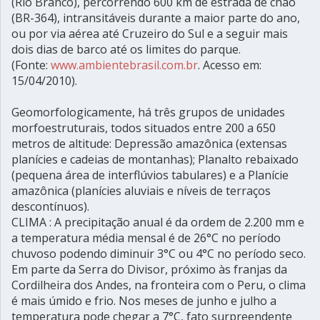
(Rio Branco), percorrendo 600 km de estrada de chão
(BR-364), intransitáveis durante a maior parte do ano,
ou por via aérea até Cruzeiro do Sul e a seguir mais
dois dias de barco até os limites do parque.
(Fonte:
www.ambientebrasil.com.br
. Acesso em:
15/04/2010).
Geomorfologicamente, há três grupos de unidades
morfoestruturais, todos situados entre 200 a 650
metros de altitude: Depressão amazônica (extensas
planícies e cadeias de montanhas); Planalto rebaixado
(pequena área de interflúvios tabulares) e a Planície
amazônica (planícies aluviais e níveis de terraços
descontínuos).
CLIMA : A precipitação anual é da ordem de 2.200 mm e
a temperatura média mensal é de 26°C no período
chuvoso podendo diminuir 3°C ou 4°C no período seco.
Em parte da Serra do Divisor, próximo às franjas da
Cordilheira dos Andes, na fronteira com o Peru, o clima
é mais úmido e frio. Nos meses de junho e julho a
temperatura pode chegar a 7°C, fato surpreendente