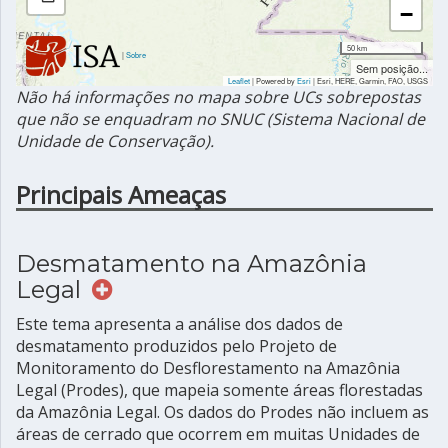
−
50 km
|
Sobre
Sem posição...
Leaflet
| Powered by
Esri
|
Esri, HERE, Garmin, FAO, USGS
Não há informações no mapa sobre UCs sobrepostas
que não se enquadram no SNUC (Sistema Nacional de
Unidade de Conservação).
Principais Ameaças
Desmatamento na Amazônia
Legal
Este tema apresenta a análise dos dados de
desmatamento produzidos pelo Projeto de
Monitoramento do Desflorestamento na Amazônia
Legal (Prodes), que mapeia somente áreas florestadas
da Amazônia Legal. Os dados do Prodes não incluem as
áreas de cerrado que ocorrem em muitas Unidades de