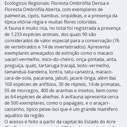
Ecológicos Regionais: Floresta Ombrófila Densa e
Floresta Ombrófila Aberta, com exemplares de
palmeiras, cipós, bambus, orquídeas, e a presença da
típica vitória-régia e muitas flores coloridas.
A fauna é muito rica, no total foi registrada a presença
de 1.233 espécies animais, dos quais 90 são
considerados de valor especial para a conservação (76
de vertebrados e 14 de invertebrados). Apresenta
exemplares ameaçados de extinção como o macaco
uacari-vermelho, mico-do-cheiro, onça-pintada, anta,
preguiça, quati, tartaruga tracajá, boto-vermelho,
tamanduá-bandeira, lontra, tatu-canastra, macaco-
cara-de-sola, pacarana, jabuti, jacaré-tinga, além das
100 espécies de anfíbios, 30 de répteis, 14 de primatas,
55 de morcegos, 400 de aranhas e insetos, bem como
as 64 espécies de abelhas. A avifauna apresenta cerca
de 500 exemplares, como o papagaio, e o araçari-
castanho, típico peixe-boi que é um grande mamífero
aquático da região.
O acesso é feito a partir da capital do Estado do Acre