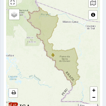
+
−
50 km