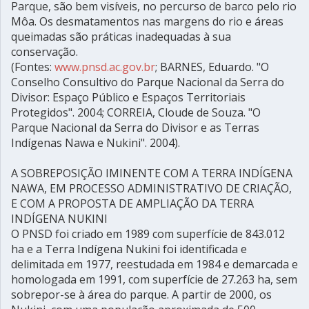
Parque, são bem visíveis, no percurso de barco pelo rio
Môa. Os desmatamentos nas margens do rio e áreas
queimadas são práticas inadequadas à sua
conservação.
(Fontes:
www.pnsd.ac.gov.br
; BARNES, Eduardo. "O
Conselho Consultivo do Parque Nacional da Serra do
Divisor: Espaço Público e Espaços Territoriais
Protegidos". 2004; CORREIA, Cloude de Souza. "O
Parque Nacional da Serra do Divisor e as Terras
Indígenas Nawa e Nukini". 2004).
A SOBREPOSIÇÃO IMINENTE COM A TERRA INDÍGENA
NAWA, EM PROCESSO ADMINISTRATIVO DE CRIAÇÃO,
E COM A PROPOSTA DE AMPLIAÇÃO DA TERRA
INDÍGENA NUKINI
O PNSD foi criado em 1989 com superfície de 843.012
ha e a Terra Indígena Nukini foi identificada e
delimitada em 1977, reestudada em 1984 e demarcada e
homologada em 1991, com superfície de 27.263 ha, sem
sobrepor-se à área do parque. A partir de 2000, os