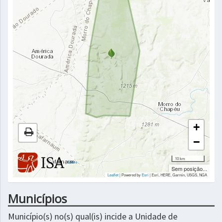
+
−
10 km
|
Sobre
Sem posição...
Leaflet
| Powered by
Esri
|
Esri, HERE, Garmin, USGS, NGA
Municípios
Município(s) no(s) qual(is) incide a Unidade de