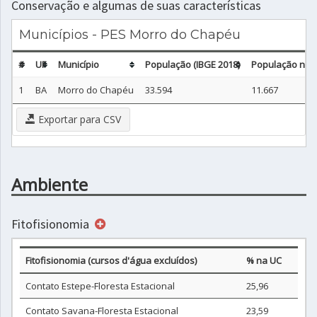
Conservação e algumas de suas características
Municípios - PES Morro do Chapéu
#
UF
Município
População (IBGE 2018)
População não 
1
BA
Morro do Chapéu
33.594
11.667
Exportar para CSV
Ambiente
Fitofisionomia
Fitofisionomia (cursos d'água excluídos)
% na UC
Contato Estepe-Floresta Estacional
25,96
Contato Savana-Floresta Estacional
23,59