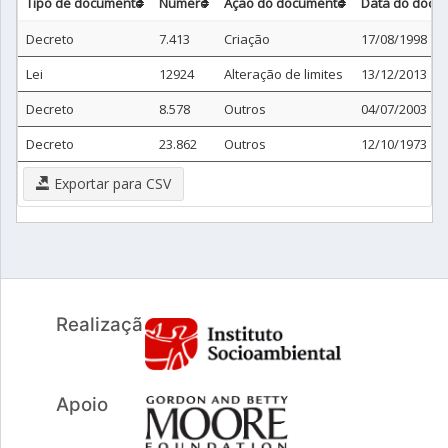
Tipo de documento
Número
Ação do documento
Data do docu
Decreto
7.413
Criação
17/08/1998
Lei
12924
Alteração de limites
13/12/2013
Decreto
8.578
Outros
04/07/2003
Decreto
23.862
Outros
12/10/1973
Exportar para CSV