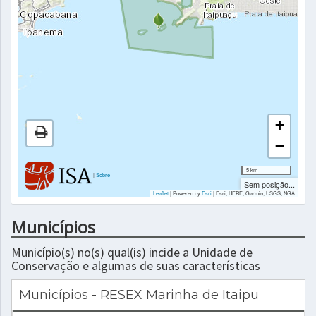
+
−
5 km
|
Sobre
Sem posição...
Leaflet
| Powered by
Esri
|
Esri, HERE, Garmin, USGS, NGA
Municípios
Município(s) no(s) qual(is) incide a Unidade de
Conservação e algumas de suas características
Municípios - RESEX Marinha de Itaipu