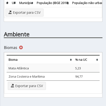
#
UF
Município
População (IBGE 2018)
População não urbana 
Exportar para CSV
Ambiente
Biomas
Bioma
% na UC
Mata Atlântica
5,23
Zona Costeira e Marítima
94,77
Exportar para CSV