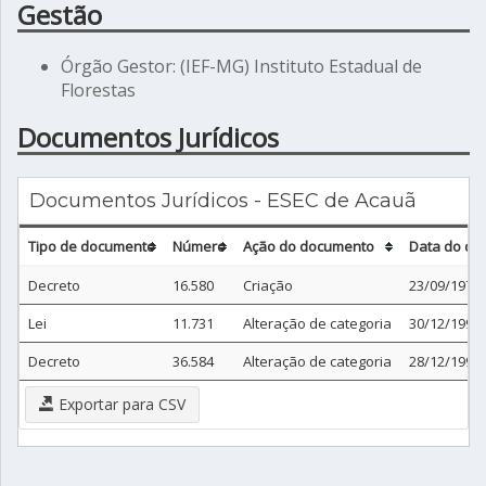
Gestão
Órgão Gestor: (IEF-MG) Instituto Estadual de
Florestas
Documentos Jurídicos
Documentos Jurídicos - ESEC de Acauã
Tipo de documento
Número
Ação do documento
Data do do
Decreto
16.580
Criação
23/09/1974
Lei
11.731
Alteração de categoria
30/12/1994
Decreto
36.584
Alteração de categoria
28/12/1994
Exportar para CSV