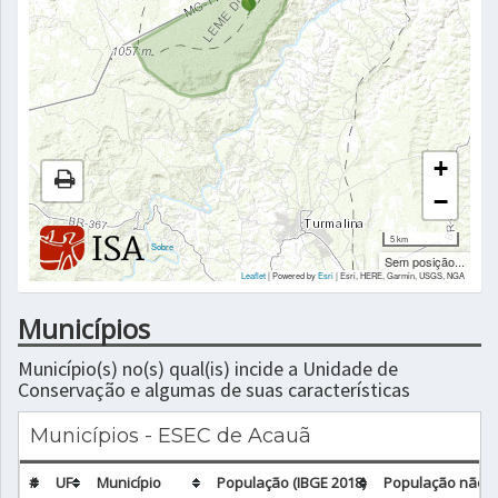
+
−
5 km
|
Sobre
Sem posição...
Leaflet
| Powered by
Esri
|
Esri, HERE, Garmin, USGS, NGA
Municípios
Município(s) no(s) qual(is) incide a Unidade de
Conservação e algumas de suas características
Municípios - ESEC de Acauã
#
UF
Município
População (IBGE 2018)
População não u