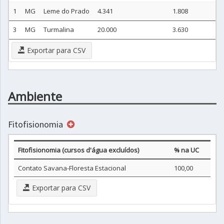
1
MG
Leme do Prado
4.341
1.808
3
MG
Turmalina
20.000
3.630
Exportar para CSV
Ambiente
Fitofisionomia
Fitofisionomia (cursos d'água excluídos)
% na UC
Contato Savana-Floresta Estacional
100,00
Exportar para CSV