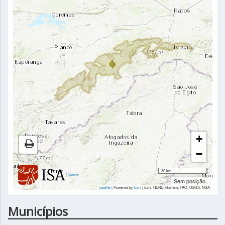
+
−
30 km
|
Sobre
Sem posição...
Leaflet
| Powered by
Esri
|
Esri, HERE, Garmin, FAO, USGS, NGA
Municípios