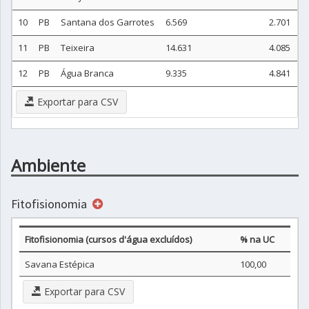
10
PB
Santana dos Garrotes
6.569
2.701
11
PB
Teixeira
14.631
4.085
12
PB
Água Branca
9.335
4.841
Exportar para CSV
Ambiente
Fitofisionomia
Fitofisionomia (cursos d'água excluídos)
% na UC
Savana Estépica
100,00
Exportar para CSV