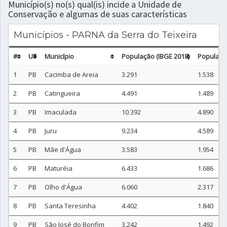
Município(s) no(s) qual(is) incide a Unidade de
Conservação e algumas de suas características
Municípios - PARNA da Serra do Teixeira
#
UF
Município
População (IBGE 2018)
Populaçã
1
PB
Cacimba de Areia
3.291
1.538
2
PB
Catingueira
4.491
1.489
3
PB
Imaculada
10.392
4.890
4
PB
Juru
9.234
4.589
5
PB
Mãe d'Água
3.583
1.954
6
PB
Maturéia
6.433
1.686
7
PB
Olho d'Água
6.060
2.317
8
PB
Santa Teresinha
4.402
1.840
9
PB
São José do Bonfim
3.242
1.492