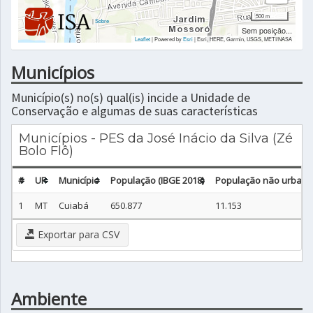
500 m
|
Sobre
Sem posição...
Leaflet
| Powered by
Esri
|
Esri, HERE, Garmin, USGS, METI/NASA
Municípios
Município(s) no(s) qual(is) incide a Unidade de
Conservação e algumas de suas características
Municípios - PES da José Inácio da Silva (Zé
Bolo Flô)
#
UF
Município
População (IBGE 2018)
População não urbana 
1
MT
Cuiabá
650.877
11.153
Exportar para CSV
Ambiente