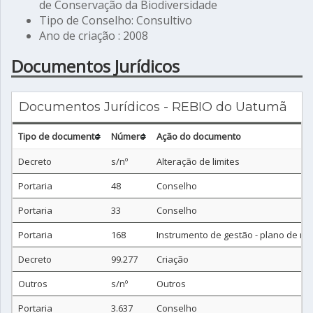
de Conservação da Biodiversidade
Tipo de Conselho: Consultivo
Ano de criação : 2008
Documentos Jurídicos
Documentos Jurídicos - REBIO do Uatumã
Tipo de documento
Número
Ação do documento
Decreto
s/nº
Alteração de limites
Portaria
48
Conselho
Portaria
33
Conselho
Portaria
168
Instrumento de gestão - plano de m
Decreto
99.277
Criação
Outros
s/nº
Outros
Portaria
3.637
Conselho