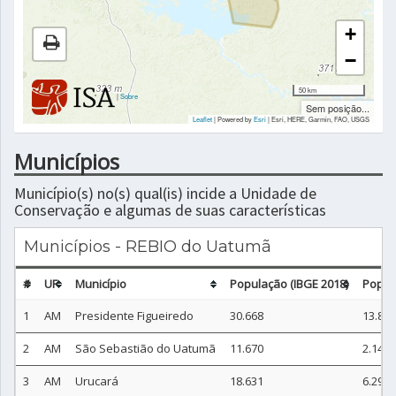
+
−
50 km
|
Sobre
Sem posição...
Leaflet
| Powered by
Esri
|
Esri, HERE, Garmin, FAO, USGS
Municípios
Município(s) no(s) qual(is) incide a Unidade de
Conservação e algumas de suas características
Municípios - REBIO do Uatumã
#
UF
Município
População (IBGE 2018)
Popul
1
AM
Presidente Figueiredo
30.668
13.896
2
AM
São Sebastião do Uatumã
11.670
2.143
3
AM
Urucará
18.631
6.295