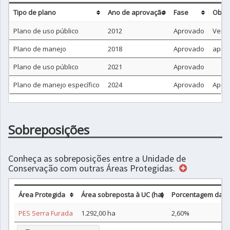
Tipo de plano
Ano de aprovação
Fase
Obse
Plano de uso público
2012
Aprovado
Ver s
Plano de manejo
2018
Aprovado
apro
Plano de uso público
2021
Aprovado
Plano de manejo específico
2024
Aprovado
Aprov
Sobreposições
Conheça as sobreposições entre a Unidade de
Conservação com outras Áreas Protegidas.
Área Protegida
Área sobreposta à UC (ha)
Porcentagem da s
PES Serra Furada
1.292,00 ha
2,60%