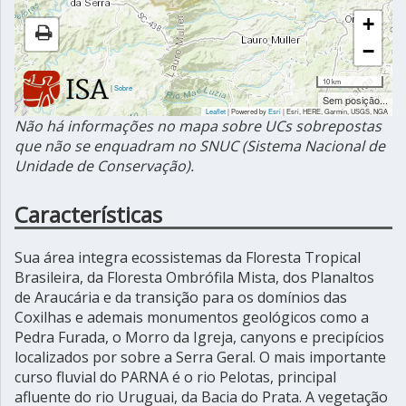
+
−
10 km
|
Sobre
Sem posição...
Leaflet
| Powered by
Esri
|
Esri, HERE, Garmin, USGS, NGA
Não há informações no mapa sobre UCs sobrepostas
que não se enquadram no SNUC (Sistema Nacional de
Unidade de Conservação).
Características
Sua área integra ecossistemas da Floresta Tropical
Brasileira, da Floresta Ombrófila Mista, dos Planaltos
de Araucária e da transição para os domínios das
Coxilhas e ademais monumentos geológicos como a
Pedra Furada, o Morro da Igreja, canyons e precipícios
localizados por sobre a Serra Geral. O mais importante
curso fluvial do PARNA é o rio Pelotas, principal
afluente do rio Uruguai, da Bacia do Prata. A vegetação