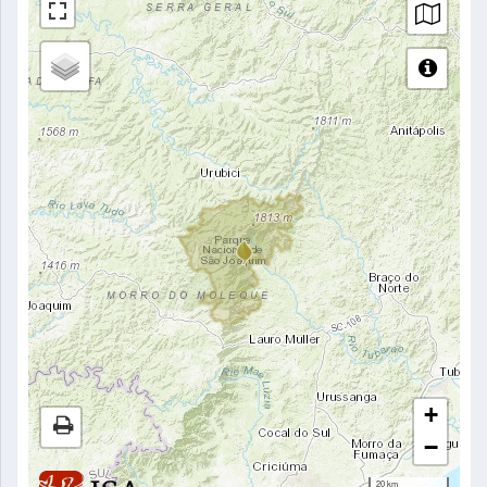
+
−
20 km