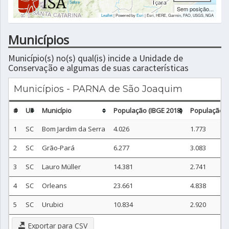
|
Sobre
Sem posição...
Leaflet
| Powered by
Esri
|
Esri, HERE, Garmin, FAO, USGS, NGA
Municípios
Município(s) no(s) qual(is) incide a Unidade de
Conservação e algumas de suas características
Municípios - PARNA de São Joaquim
#
UF
Município
População (IBGE 2018)
População n
1
SC
Bom Jardim da Serra
4.026
1.773
2
SC
Grão-Pará
6.277
3.083
3
SC
Lauro Müller
14.381
2.741
4
SC
Orleans
23.661
4.838
5
SC
Urubici
10.834
2.920
Exportar para CSV