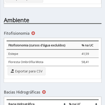
Ambiente
Fitofisionomia
Fitofisionomia (cursos d'água excluídos)
% na UC
Estepe
41,59
Floresta Ombrófila Mista
58,41
Exportar para CSV
Bacias Hidrográficas
Bacia Hidrográfica
% na UC