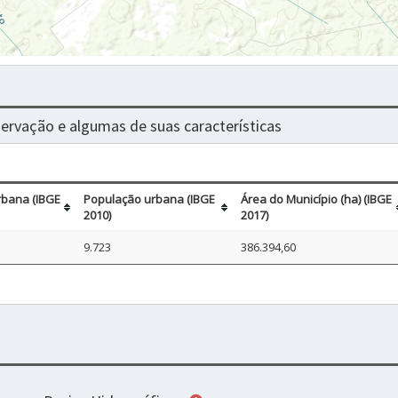
nservação e algumas de suas características
rbana (IBGE
População urbana (IBGE
Área do Município (ha) (IBGE
2010)
2017)
9.723
386.394,60