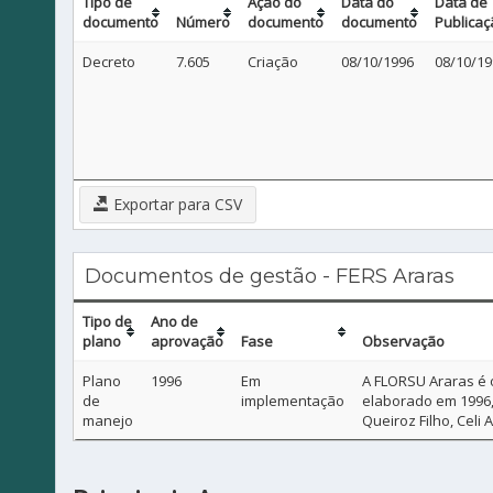
Tipo de
Ação do
Data do
Data de
documento
Número
documento
documento
Publicaç
Decreto
7.605
Criação
08/10/1996
08/10/19
Exportar para CSV
Documentos de gestão - FERS Araras
Tipo de
Ano de
plano
aprovação
Fase
Observação
Plano
1996
Em
A FLORSU Araras é 
de
implementação
elaborado em 1996,
manejo
Queiroz Filho, Celi