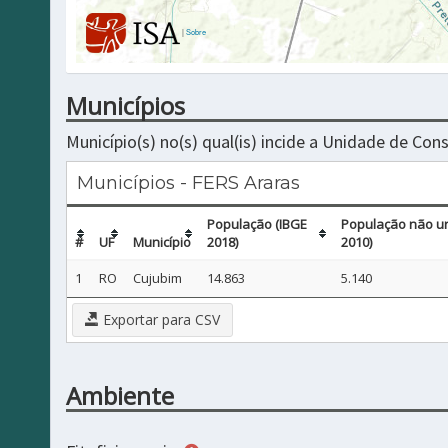
|
Sobre
Municípios
Município(s) no(s) qual(is) incide a Unidade de Co
Municípios - FERS Araras
População (IBGE
População não u
#
UF
Município
2018)
2010)
1
RO
Cujubim
14.863
5.140
Exportar para CSV
Ambiente