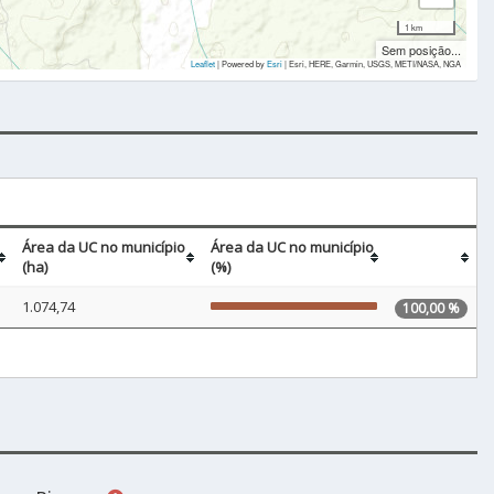
1 km
Sem posição...
Leaflet
| Powered by
Esri
|
Esri, HERE, Garmin, USGS, METI/NASA, NGA
Área da UC no município
Área da UC no município
(ha)
(%)
1.074,74
100,00 %