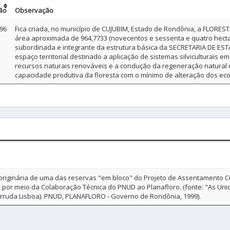
ão
Observação
96
Fica criada, no município de CUJUBIM, Estado de Rondônia, a FL
área aproximada de 964,7733 (novecentos e sessenta e quatro hectares
subordinada e integrante da estrutura básica da SECRETARIA DE 
espaço territorial destinado a aplicação de sistemas silviculturais 
recursos naturais renováveis e a condução da regeneração natural
capacidade produtiva da floresta com o mínimo de alteração dos eco
originária de uma das reservas "em bloco" do Projeto de Assentamento C
 por meio da Colaboração Técnica do PNUD ao Planafloro. (fonte: "As Un
 Arruda Lisboa). PNUD, PLANAFLORO - Governo de Rondônia, 1999).