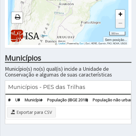
+
−
500 km
|
Sobre
Sem posição...
Leaflet
| Powered by
Esri
|
Esri, HERE, Garmin, FAO, NOAA, USGS
Municípios
Município(s) no(s) qual(is) incide a Unidade de
Conservação e algumas de suas características
Municípios - PES das Trilhas
#
UF
Município
População (IBGE 2018)
População não urbana 
Exportar para CSV