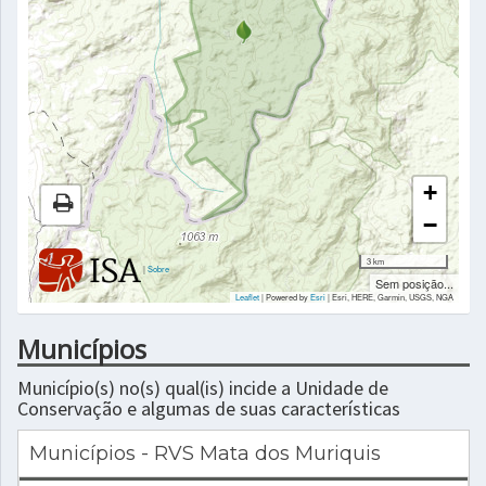
+
−
3 km
|
Sobre
Sem posição...
Leaflet
| Powered by
Esri
|
Esri, HERE, Garmin, USGS, NGA
Municípios
Município(s) no(s) qual(is) incide a Unidade de
Conservação e algumas de suas características
Municípios - RVS Mata dos Muriquis