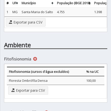
#
UF
Município
População (IBGE 2018)
População 
1
MG
Santa Maria do Salto
4.755
1.398
Exportar para CSV
Ambiente
Fitofisionomia
Fitofisionomia (cursos d'água excluídos)
% na UC
Floresta Ombrófila Densa
100,00
Exportar para CSV